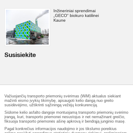
Inžineriniai sprendimai
„GECO“ biokuro katilinei
Kaune
Susisiekite
Važiuojančių transporto priemonių svėrimas (WiM) aktualus siekiant
mažinti eismo įvykių tikimybę, apsaugoti kelio dangą nuo greito
susidėvėjimo, užtikrinti sąžiningą vežėjų konkurenciją.
Siūlome kelio asfalto dangoje montuojamą transporto priemonių svėrimo
įrangą, kuri, transporto priemonei nesustojus ir net nemažinant greičio,
fiksuoja transporto priemonės ašinę apkrovą ir bendrąją junginio masę.
Pagal konkrečius informacijos naudojimo ir jos tikslumo poreikius