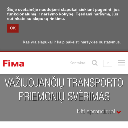
Šioje svetainėje naudojami slapukai siekiant pagerinti jos
funkcionalumą ir naršymo kokybę. Tęsdami naršymą, jūs
sutinkate su slapukų rinkimu.
OK
Kas yra slapukai ir kaip pakeisti naršyklės nustatymus.
Kontaktai
lt
VAŽIUOJANČIŲ TRANSPORTO
PRIEMONIŲ SVĖRIMAS
Kiti sprendimai