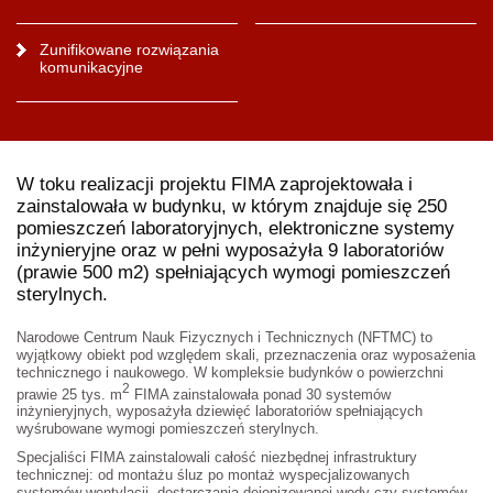
Zunifikowane rozwiązania
komunikacyjne
W toku realizacji projektu FIMA zaprojektowała i
zainstalowała w budynku, w którym znajduje się 250
pomieszczeń laboratoryjnych, elektroniczne systemy
inżynieryjne oraz w pełni wyposażyła 9 laboratoriów
(prawie 500 m2) spełniających wymogi pomieszczeń
sterylnych.
Narodowe Centrum Nauk Fizycznych i Technicznych
(NFTMC) to
wyjątkowy obiekt pod względem skali, przeznaczenia oraz wyposażenia
technicznego i naukowego. W kompleksie budynków o powierzchni
2
prawie 25 tys. m
FIMA zainstalowała ponad 30 systemów
inżynieryjnych, wyposażyła dziewięć laboratoriów spełniających
wyśrubowane wymogi pomieszczeń sterylnych.
Specjaliści FIMA zainstalowali całość niezbędnej infrastruktury
technicznej: od montażu śluz po montaż wyspecjalizowanych
systemów wentylacji,
dostarczania dejonizowanej wody czy systemów