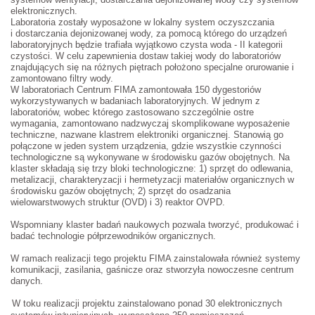
elektronicznych.
Laboratoria zostały wyposażone w lokalny system oczyszczania
i dostarczania dejonizowanej wody, za pomocą którego do urządzeń
laboratoryjnych będzie trafiała wyjątkowo czysta woda - II kategorii
czystości. W celu zapewnienia dostaw takiej wody do laboratoriów
znajdujących się na różnych piętrach położono specjalne orurowanie i
zamontowano filtry wody.
W laboratoriach Centrum FIMA zamontowała 150 dygestoriów
wykorzystywanych w badaniach laboratoryjnych. W jednym z
laboratoriów, wobec którego zastosowano szczególnie ostre
wymagania, zamontowano nadzwyczaj skomplikowane wyposażenie
techniczne, nazwane klastrem elektroniki organicznej. Stanowią go
połączone w jeden system urządzenia, gdzie wszystkie czynności
technologiczne są wykonywane w środowisku gazów obojętnych. Na
klaster składają się trzy bloki technologiczne: 1) sprzęt do odlewania,
metalizacji, charakteryzacji i hermetyzacji materiałów organicznych w
środowisku gazów obojętnych; 2) sprzęt do osadzania
wielowarstwowych struktur (OVD) i 3) reaktor OVPD.
Wspomniany klaster badań naukowych pozwala tworzyć, produkować i
badać technologie półprzewodników organicznych.
W ramach realizacji tego projektu FIMA zainstalowała również systemy
komunikacji, zasilania, gaśnicze oraz stworzyła nowoczesne centrum
danych.
W toku realizacji projektu zainstalowano ponad 30 elektronicznych