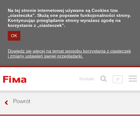
Na tej stronie internetowej używane są Cookies tzw.
„ciasteczka”. Służą one poprawie funkcjonalności strony.
Kontynuując przeglądanie strony wyrażasz zgodę na
korzystanie z „ciasteczek”.
OK
Dowiedz się więcej na temat sposobu korzystania z ciasteczek
i zmiany ustawień swojej przeglądarki.
Kontakt
pl
Powrót