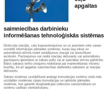
apgaitas
saimniecības darbinieku
informēšanas tehnoloģiskās sistēmas
Dzelzceļa stacijās, ceļu kopsavienojumos un uz peroniem mēs varam
uzstādīt informācijas pārraides sistēmas, kuras ļauj rokas un
automātiskā režīmā nodot norādījumus stacijai vai atsevišķam
iecirknim. Paziņojumus var nodot stacijas dežurants vai automātisko
paziņojumu ģeneratori ar sakaru pults vai ar speciālas ierīces palīdzību.
Balss sakarus ierīko ziņojumu nodošanai par manevrēšanas vilcienu
kustību, kā arī apgaitas saimniecības darbinieku sakariem ar stacijas
dežurantu.
Sakaru sistēmas uzstādīšanā analogo komutācijas sistēmu vietā mēs
uzstādām modernas ciparu komutācijas un optiskās pārraides
sistēmas, kas garantē ekspluatācijas izdevumu samazināšanu un
sistēmu vadības vienkāršošanu.