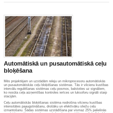
Automātiskā un pusautomātiskā ceļu
bloķēšana
Mēs projektējam un uzstādām releju un mikroprocesoru automātiskās
un pusautomātiskās ceļu bloķēšanas sistēmas. Tās ir vilcienu kustības
intervālu regulēšanas sistēmas ceļu posmos, balstoties uz signāliem,
ko nosūta ceļa aizņemtības kontroles ierīces un luksoforu signāli starp
stacijām.
Ceļu automātiskās bloķēšanas sistēma nodrošina vilcienu kustības
intensitātes paaugstināšanu, drošāku un efektīvāku sliežu ceļu
izmantošanu. Šādas sistēmas uzstādīšana par vismaz 25% palielinās