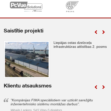
Saistītie projekti
Liepājas ostas dzelzceļa
infrastruktūras attīstības 2. posms
Klientu atsauksmes
"Kompānijas FIMA speciālistiem var uzticēt sarežģītu
inženiertehnisko sistēmu montāžas darbus".
Mihails Lapkins, SAS Vitas-S direktors