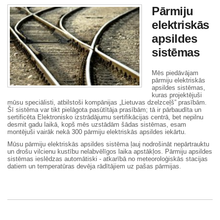
Pārmiju
elektriskās
apsildes
sistēmas
Mēs piedāvājam
pārmiju elektriskās
apsildes sistēmas,
kuras projektējuši
mūsu speciālisti, atbilstoši kompānijas „Lietuvas dzelzceļš” prasībām.
Šī sistēma var tikt pielāgota pasūtītāja prasībām; tā ir pārbaudīta un
sertificēta Elektronisko izstrādājumu sertifikācijas centrā, bet nepilnu
desmit gadu laikā, kopš mēs uzstādām šādas sistēmas, esam
montējuši vairāk nekā 300 pārmiju elektriskās apsildes iekārtu.
Mūsu pārmiju elektriskās apsildes sistēma ļauj nodrošināt nepārtrauktu
un drošu vilcienu kustību nelabvēlīgos laika apstākļos. Pārmiju apsildes
sistēmas ieslēdzas automātiski - atkarībā no meteoroloģiskās stacijas
datiem un temperatūras devēja rādītājiem uz pašas pārmijas.