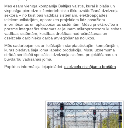
Mēs esam vienīgā kompānija Baltijas valstīs, kurai ir plaša un
vispusīga pieredze inženiertehnisko tīklu uzstādīšanā dzelzceļa
sektorā – no kustības vadības sistēmām, elektroapgādes,
telekomunikācijām, apsardzes projektiem līdz pasažieru
informēšanas un apkalpošanas sistēmām. Mūsu priekšrocība ir
prasmē integrēt šīs sistēmas ar jaunām mikroprocesoru kustības
vadības sistēmām, kustības drošības nodrošināšanas un
dzelzceļa darbinieku darba atvieglošanas nolūkos.
Mēs sadarbojamies ar lielākajām starptautiskajām kompānijām,
kuras piedāvā šajā jomā labāko produkciju. Mūsu uzņēmumā
strādā sertificēti speciālisti dzelzceļa sistēmu projektēšanas un
būvdarbu vadīšanas jomā.
Papildus informācija lejupielādei:
dzelzceļa risinājumu brošūra
.