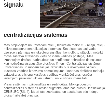
signālu
centralizācijas sistēmas
Mēs projektējam un uzstādām releju, blokveida maršrutu - releju, releju-
mikroprocesoru centralizācijas sistēmas. Šīs sistēmas ļauj vadīt
dzelzceļa pārmijas un luksoforu signālus, kontrolēt to stāvokli, noteikt
ritošā sastāva atrašanās vietu no viena vadības posteņa,. Mēs
izmantojam drošus, pārbaudītus un sertificētus tehniskos risinājumus,
kuri nodrošina visaugstāko drošības līmeni. Centralizācijas sistēmu
uzstādīšanas un modernizācijas rezultāts būs ievērojams vilcienu
kustības vadības izdevumu samazinājums, kustības drošības rādītāju
uzlabošana, vilcienu kustības vadības vienkāršošana, iespēja
ievērojami palielināt vilcienu ātrumu un kustības intensitāti.
Visas sistēmas ir pārbaudītas un sertificētas. Mikroprocesoru
centralizācijas sistēmas atbilst augstākai drošības prasību klasifikācijai
CENELEC (SIL 4), kā arī tās izstrādātas un sastādītas pēc kļūmju
droša (fail-safe) principa.