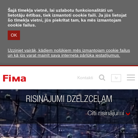
Šajā tīmekļa vietnē, lai uzlabotu funkcionalitāti un
lietotāju ērtības, tiek izmantoti cookie faili. Ja jūs lietojat
šo tīmekļa vietni, jūs piekrītat tam, ka mēs izmantojam
cookie failus.
OK
Uzziniet vairāk, kādiem nolūkiem mēs izmantojam cookie failus
un kā jūs varat mainīt sava interneta pārlūka iestatījumus.
Kontakti
lv
RISINĀJUMI DZELZCEĻAM
Citi risinājumi