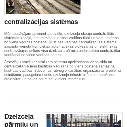
centralizācijas sistēmas
Mēs piedāvājam apvienot atsevišķu dzelzceļa staciju centralizētās
sistēmas kopējā, centralizētā kustības vadības tīklā un vadīt iekārtas
no viena vadības posteņa. Kustības vadības centralizācijas sistēma
sasaista vienotā kompleksā automātiskās bloķēšanas un elektriskās
centralizācijas ierīces visu dzelzceļa pārmiju un luksoforu centralizētai
vadīšanai no viena vadības centra.
Atsevišķu staciju centralizēto sistēmu apvienošana vienā tīklā un
centralizēta vilcienu kustības vadīšana no viena posteņa samazina
kustības vadības izdevumus, atvieglo kustības organizācijas problēmu
risināšanu, paaugstina esošo dzelzceļa infrastruktūru izmantošanas
efektivitāti un palīdz optimizēt vilcienu maršrutus.
Dzelzceļa
pārmiju un