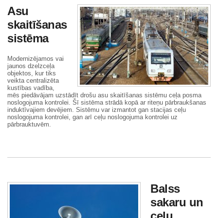
Asu
skaitīšanas
sistēma
Modernizējamos vai
jaunos dzelzceļa
objektos, kur tiks
veikta centralizēta
kustības vadība,
mēs piedāvājam uzstādīt drošu asu skaitīšanas sistēmu ceļa posma
noslogojuma kontrolei. Šī sistēma strādā kopā ar riteņu pārbraukšanas
induktīvajiem devējiem. Sistēmu var izmantot gan stacijas ceļu
noslogojuma kontrolei, gan arī ceļu noslogojuma kontrolei uz
pārbrauktuvēm.
Balss
sakaru un
ceļu