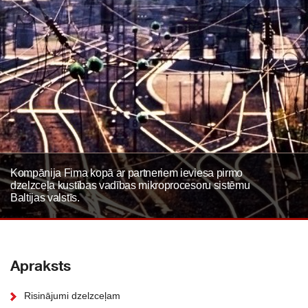
Kompānija Fima kopā ar partneriem ieviesa pirmo
dzelzceļa kustības vadības mikroprocesoru sistēmu
Baltijas valstīs.
Apraksts
Risinājumi dzelzceļam