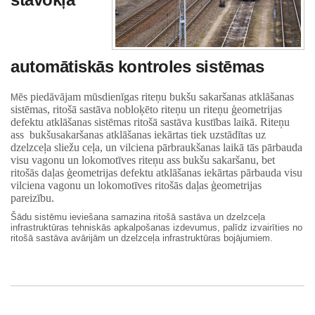
automātiskās kontroles sistēmas
ēs piedāvājam mūsdienīgas riteņu bukšu sakaršanas atklāšanas
M
sistēmas, ritošā sastāva nobloķēto riteņu un riteņu ģeometrijas
defektu atklāšanas sistēmas ritošā sastāva kustības laikā. Riteņu
ass
bukšusakaršanas atklāšanas iekārtas tiek uzstādītas uz
dzelzceļa sliežu ceļa, un vilciena pārbraukšanas laikā tās pārbauda
visu vagonu un lokomotīves riteņu ass bukšu sakaršanu, bet
ritošās daļas ģeometrijas defektu atklāšanas iekārtas pārbauda visu
vilciena vagonu un lokomotīves ritošās daļas ģeometrijas
pareizību.
Šādu sistēmu ieviešana samazina ritošā sastāva un dzelzceļa
infrastruktūras tehniskās apkalpošanas izdevumus, palīdz izvairīties no
ritošā sastāva avārijām un dzelzceļa infrastruktūras bojājumiem.