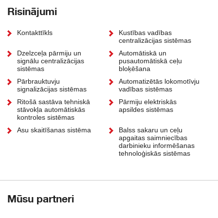
Risinājumi
Kontakttīkls
Kustības vadības
centralizācijas sistēmas
Dzelzceļa pārmiju un
Automātiskā un
signālu centralizācijas
pusautomātiskā ceļu
sistēmas
bloķēšana
Pārbrauktuvju
Automatizētās lokomotīvju
signalizācijas sistēmas
vadības sistēmas
Ritošā sastāva tehniskā
Pārmiju elektriskās
stāvokļa automātiskās
apsildes sistēmas
kontroles sistēmas
Asu skaitīšanas sistēma
Balss sakaru un ceļu
apgaitas saimniecības
darbinieku informēšanas
tehnoloģiskās sistēmas
Mūsu partneri