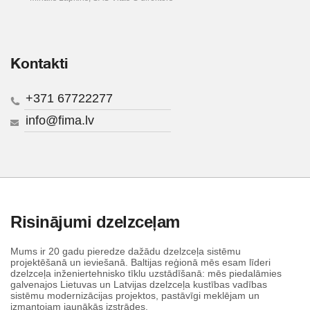
Kontakti
+371 67722277
info@fima.lv
Risinājumi dzelzceļam
Mums ir 20 gadu pieredze dažādu dzelzceļa sistēmu
projektēšanā un ieviešanā. Baltijas reģionā mēs esam līderi
dzelzceļa inženiertehnisko tīklu uzstādīšanā: mēs piedalāmies
galvenajos Lietuvas un Latvijas dzelzceļa kustības vadības
sistēmu modernizācijas projektos, pastāvīgi meklējam un
izmantojam jaunākās izstrādes.