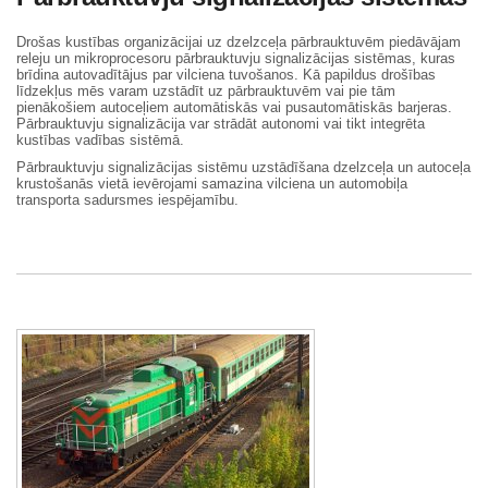
Drošas kustības organizācijai uz dzelzceļa pārbrauktuvēm piedāvājam
releju un mikroprocesoru pārbrauktuvju signalizācijas sistēmas, kuras
brīdina autovadītājus par vilciena tuvošanos. Kā papildus drošības
līdzekļus mēs varam uzstādīt uz pārbrauktuvēm vai pie tām
pienākošiem autoceļiem automātiskās vai pusautomātiskās barjeras.
Pārbrauktuvju signalizācija var strādāt autonomi vai tikt integrēta
kustības vadības sistēmā.
Pārbrauktuvju signalizācijas sistēmu uzstādīšana dzelzceļa un autoceļa
krustošanās vietā ievērojami samazina vilciena un automobiļa
transporta sadursmes iespējamību.