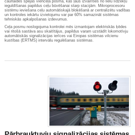
caurlaides spējas vienceļa posmā, kas ļaus izvairīties no lielu līdzekļu
ieguldīšanas papildus ceļu būvēšanai starp stacijām. Mikroprocesoru
sistēmu ieviešana ceļu automātiskajā bloķēšanā ar centralizētu vadības
un kontroles iekārtu izvietojumu var par 60% samazināt sistēmas
tehniskās apkalpošanas izdevumus.
Ceļa posmu noslogojuma kontrolei mēs izmantojam elektriskās ķēdes
vai ritošā sastāva asu skaitītājus, papildus varam uzstādīt lokomotīvju
automātiskās signalizācijas ierīces vai Eiropas sistēmas vilcienu
kustības (ERTMS) intervālu regulēšanas sistēmas.
Pārbrauktuvju signalizācijas sistēmas