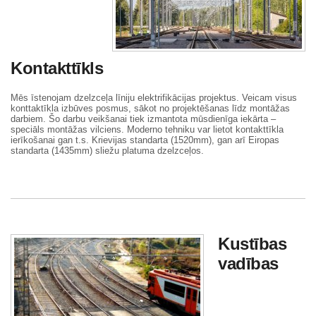
Kontakttīkls
Mēs īstenojam dzelzceļa līniju elektrifikācijas projektus. Veicam visus
konttaktīkla izbūves posmus, sākot no projektēšanas līdz montāžas
darbiem. Šo darbu veikšanai tiek izmantota mūsdienīga iekārta –
speciāls montāžas vilciens. Moderno tehniku var lietot kontakttīkla
ierīkošanai gan t.s. Krievijas standarta (1520mm), gan arī Eiropas
standarta (1435mm) sliežu platuma dzelzceļos.
Kustības
vadības