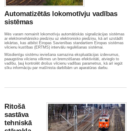
Automatizētās lokomotīvju vadības
sistēmas
Mēs varam nomainīt lokomotīvju automātiskās signalizācijas sistēmas
ar elektromehānisko piedziņu uz elektronisko piedziņu, kā arī uzstādīt
iekārtas, kas atbilst Eiropas Savienības standartiem Eiropas sistēmas
vilcienu kustības (ERTMS) intervālu regulēšanas sistēmai.
Mūsdienīgu sistēmu ieviešana samazina ekspluatācijas izdevumus,
paaugstina vilciena vilkmes un bremzēšanas efektivitāti, atvieglo to
vadību, ļauj kontrolēt drošus vilcienu vadības parametrus, kā arī iegūt
sīku informāciju par mašīnista darbībām un aparatūras darbu.
Ritošā
sastāva
tehniskā
stāvokļa