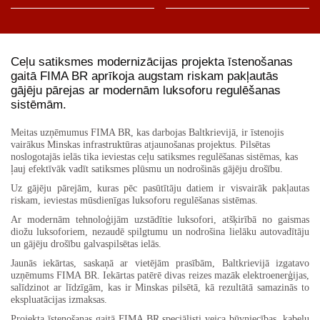
Ceļu satiksmes modernizācijas projekta īstenošanas
gaitā FIMA BR aprīkoja augstam riskam pakļautās
gājēju pārejas ar modernām luksoforu regulēšanas
sistēmām.
Meitas uzņēmumus FIMA BR, kas darbojas Baltkrievijā, ir īstenojis
vairākus Minskas infrastruktūras atjaunošanas projektus. Pilsētas
noslogotajās ielās tika ieviestas ceļu satiksmes regulēšanas sistēmas, kas
ļauj efektīvāk vadīt satiksmes plūsmu un nodrošinās gājēju drošību.
Uz gājēju pārejām, kuras pēc pasūtītāju datiem ir visvairāk pakļautas
riskam, ieviestas mūsdienīgas luksoforu regulēšanas sistēmas.
Ar modernām tehnoloģijām uzstādītie luksofori, atšķirībā no gaismas
diožu luksoforiem, nezaudē spilgtumu un nodrošina lielāku autovadītāju
un gājēju drošību galvaspilsētas ielās.
Jaunās iekārtas, saskaņā ar vietējām prasībām, Baltkrievijā izgatavo
uzņēmums FIMA BR. Iekārtas patērē divas reizes mazāk elektroenerģijas,
salīdzinot ar līdzīgām, kas ir Minskas pilsētā, kā rezultātā samazinās to
ekspluatācijas izmaksas.
Projekta īstenošanas gaitā FIMA BR speciālisti veica būvniecības, kabeļu