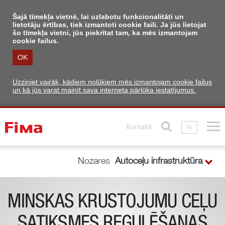
Šajā tīmekļa vietnē, lai uzlabotu funkcionalitāti un
lietotāju ērtības, tiek izmantoti cookie faili. Ja jūs lietojat
šo tīmekļa vietni, jūs piekrītat tam, ka mēs izmantojam
cookie failus.
OK
Uzziniet vairāk, kādiem nolūkiem mēs izmantojam cookie failus
un kā jūs varat mainīt sava interneta pārlūka iestatījumus.
Kontakti
lv
Nozares
Autoceļu infrastruktūra
MINSKAS KRUSTOJUMU CEĻU
SATIKSMES REGULĒŠANAS