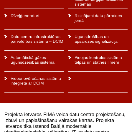
sistēmas
Dīzeļģeneratori
Risinājumi datu pārraides
jomā
Datu centru infrastruktūras
Ugunsdrošības un
pārvaldības sistēma – DCIM
apsardzes signalizācija
Automātiskā gāzes
Pieejas kontroles sistēma
ugunsdzēsības sistēma
telpas un statnes līmenī
Videonovērošanas sistēma
integrēta ar DCIM
Projekta ietvaros FIMA veica datu centra projektēšanu,
izbūvi un paplašināšanu vairākās kārtās. Projekta
ietvaros tika īstenoti Baltijā modernākie