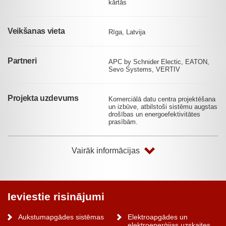
kārtās
Veikšanas vieta
Rīga, Latvija
Partneri
APC by Schnider Electic, EATON,
Sevo Systems, VERTIV
Projekta uzdevums
Komerciālā datu centra projektēšana
un izbūve, atbilstoši sistēmu augstas
drošības un energoefektivitātes
prasībām.
Vairāk informācijas
Ieviestie risinājumi
Aukstumapgādes sistēmas
Elektroapgādes un
elektroenerģijas uzskaites