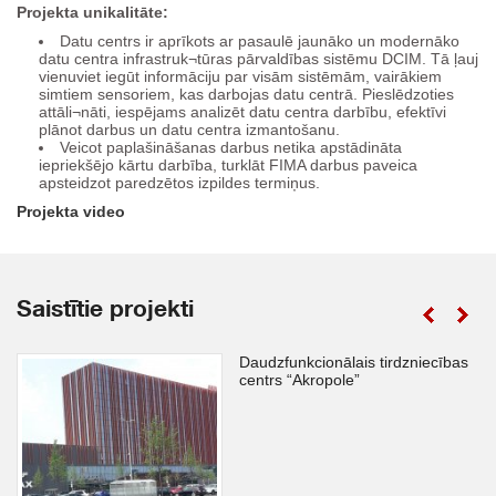
Projekta unikalitāte:
Datu centrs ir aprīkots ar pasaulē jaunāko un modernāko
datu centra infrastruk¬tūras pārvaldības sistēmu DCIM. Tā ļauj
vienuviet iegūt informāciju par visām sistēmām, vairākiem
simtiem sensoriem, kas darbojas datu centrā. Pieslēdzoties
attāli¬nāti, iespējams analizēt datu centra darbību, efektīvi
plānot darbus un datu centra izmantošanu.
Veicot paplašināšanas darbus netika apstādināta
iepriekšējo kārtu darbība, turklāt FIMA darbus paveica
apsteidzot paredzētos izpildes termiņus.
Projekta video
Saistītie projekti
Daudzfunkcionālais tirdzniecības
centrs “Akropole”