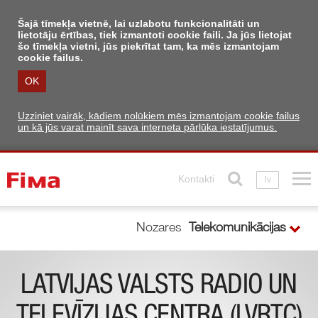
Šajā tīmekļa vietnē, lai uzlabotu funkcionalitāti un
lietotāju ērtības, tiek izmantoti cookie faili. Ja jūs lietojat
šo tīmekļa vietni, jūs piekrītat tam, ka mēs izmantojam
cookie failus.
OK
Uzziniet vairāk, kādiem nolūkiem mēs izmantojam cookie failus
un kā jūs varat mainīt sava interneta pārlūka iestatījumus.
Kontakti
lv
Nozares
Telekomunikācijas
LATVIJAS VALSTS RADIO UN
TELEVĪZIJAS CENTRA (LVRTC)