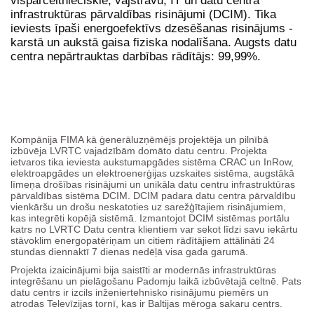
vispārceltnieciskie, vājstrāvu, IT un datu centra
infrastruktūras pārvaldības risinājumi (DCIM). Tika
ieviests īpaši energoefektīvs dzesēšanas risinājums -
karstā un aukstā gaisa fiziska nodalīšana. Augsts datu
centra nepārtrauktas darbības rādītājs: 99,99%.
Kompānija FIMA kā ģenerāluzņēmējs projektēja un pilnībā
izbūvēja LVRTC vajadzībām domāto datu centru. Projekta
ietvaros tika ieviesta aukstumapgādes sistēma CRAC un InRow,
elektroapgādes un elektroenerģijas uzskaites sistēma, augstākā
līmeņa drošības risinājumi un unikāla datu centru infrastruktūras
pārvaldības sistēma DCIM. DCIM padara datu centra pārvaldību
vienkāršu un drošu neskatoties uz sarežģītajiem risinājumiem,
kas integrēti kopējā sistēmā. Izmantojot DCIM sistēmas portālu
katrs no LVRTC Datu centra klientiem var sekot līdzi savu iekārtu
stāvoklim energopatēriņam un citiem rādītājiem attālināti 24
stundas diennaktī 7 dienas nedēļā visa gada garumā.
Projekta izaicinājumi bija saistīti ar modernās infrastruktūras
integrēšanu un pielāgošanu Padomju laikā izbūvētajā celtnē. Pats
datu centrs ir izcils inženiertehnisko risinājumu piemērs un
atrodas Televīzijas tornī, kas ir Baltijas mēroga sakaru centrs.