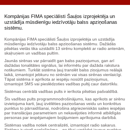
Kompānijas FIMA speciālisti Šauļos izprojektēja un
uzstādīja mūsdienīgu iedzīvotāju balss apziņošanas
sistēmu.
Kompānijas FIMA speciālisti Šauļos izprojektēja un uzstādīja
mūsdienīgu iedzīvotāju balss apziņošanas sistēmu. Dažādās
pilsētas vietās tika uzstādīti 13 sirēnu komplekti ar radio antenām,
skaļruņiem un vadības pultīm.
Jaunās sirēnas var pārraidīt gan balss paziņojumus, gan arī
dažādas tonalitātes signālus, lai informētu par dažāda rakstura
notikumiem. Turklāt sistēma ļauj translēt balss ziņojumus reālajā
laikā, izmantojot jebkuru no sirēnām vai visas sirēnas vienlaicīgi.
Tāpat sistēma ir aprīkota ar iespēju nosūtīt paziņojumus,
izmantojot SMS vai pieslēdzoties vadības pultij caur datortīklu.
Sistēmas centrālā vadības pults ir ierīkota pilsētas pašvaldībā.
Šīs vadības pults programmnodrošinājums, kas aprīkots ar sirēnu
izvietojuma karti, ļauj izvēlēties paziņošanas veidu un konkrētus
punktus to pārraidīšanai, nodrošina atgriezeniskās saites iespējas
par translācijas parametriem un nekavējoties informē atbildīgās
personas par iespējamajiem bojājumiem aprīkojuma darbībā.
Sistēmas vadība notiek centralizēti, izmantojot radio sakarus.
Sistēma ir viegli paplašināma – ne tikai uzstādot jaunus punktus,