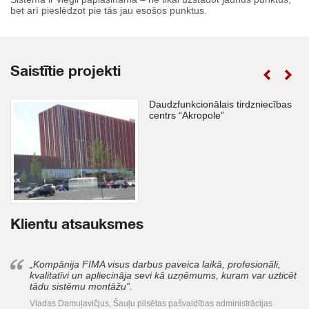
bet arī pieslēdzot pie tās jau esošos punktus.
Saistītie projekti
Daudzfunkcionālais tirdzniecības
centrs “Akropole”
Klientu atsauksmes
„Kompānija FIMA visus darbus paveica laikā, profesionāli,
kvalitatīvi un apliecināja sevi kā uzņēmums, kuram var uzticēt
tādu sistēmu montāžu”.
Vladas Damuļavičjus, Šauļu pilsētas pašvaldības administrācijas