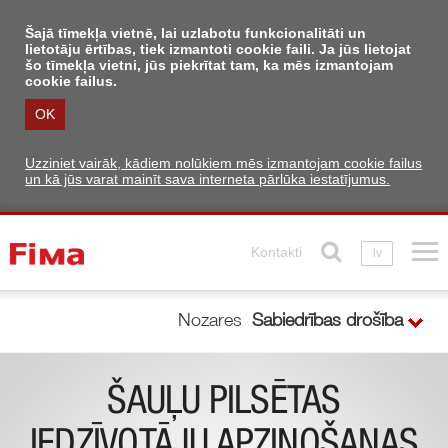
Šajā tīmekļa vietnē, lai uzlabotu funkcionalitāti un
lietotāju ērtības, tiek izmantoti cookie faili. Ja jūs lietojat
šo tīmekļa vietni, jūs piekrītat tam, ka mēs izmantojam
cookie failus.
OK
Uzziniet vairāk, kādiem nolūkiem mēs izmantojam cookie failus
un kā jūs varat mainīt sava interneta pārlūka iestatījumus.
Kontakti
lv
Nozares
Sabiedrības drošība
ŠAUĻU PILSĒTAS
IEDZĪVOTĀJU APZIŅOŠANAS