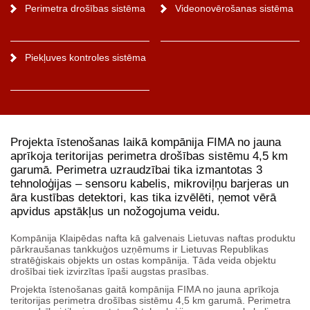
Perimetra drošības sistēma
Videonovērošanas sistēma
Piekļuves kontroles sistēma
Projekta īstenošanas laikā kompānija FIMA no jauna
aprīkoja teritorijas perimetra drošības sistēmu 4,5 km
garumā. Perimetra uzraudzībai tika izmantotas 3
tehnoloģijas – sensoru kabelis, mikroviļņu barjeras un
āra kustības detektori, kas tika izvēlēti, ņemot vērā
apvidus apstākļus un nožogojuma veidu.
Kompānija Klaipēdas nafta kā galvenais Lietuvas naftas produktu
pārkraušanas tankkuģos uzņēmums ir Lietuvas Republikas
stratēģiskais objekts un ostas kompānija. Tāda veida objektu
drošībai tiek izvirzītas īpaši augstas prasības.
Projekta īstenošanas gaitā kompānija FIMA no jauna aprīkoja
teritorijas perimetra drošības sistēmu 4,5 km garumā. Perimetra