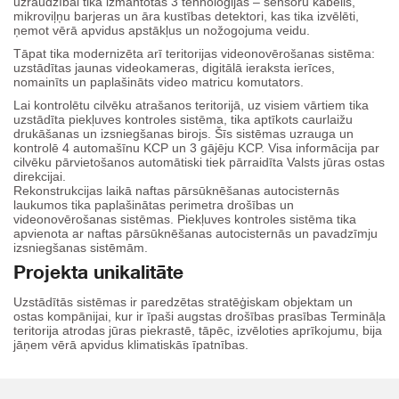
uzraudzībai tika izmantotas 3 tehnoloģijas – sensoru kabelis,
mikroviļņu barjeras un āra kustības detektori, kas tika izvēlēti,
ņemot vērā apvidus apstākļus un nožogojuma veidu.
Tāpat tika modernizēta arī teritorijas videonovērošanas sistēma:
uzstādītas jaunas videokameras, digitālā ieraksta ierīces,
nomainīts un paplašināts video matricu komutators.
Lai kontrolētu cilvēku atrašanos teritorijā, uz visiem vārtiem tika
uzstādīta piekļuves kontroles sistēma, tika aptīkots caurlaižu
drukāšanas un izsniegšanas birojs. Šīs sistēmas uzrauga un
kontrolē 4 automašīnu KCP un 3 gājēju KCP. Visa informācija par
cilvēku pārvietošanos automātiski tiek pārraidīta Valsts jūras ostas
direkcijai.
Rekonstrukcijas laikā naftas pārsūknēšanas autocisternās
laukumos tika paplašinātas perimetra drošības un
videonovērošanas sistēmas. Piekļuves kontroles sistēma tika
apvienota ar naftas pārsūknēšanas autocisternās un pavadzīmju
izsniegšanas sistēmām.
Projekta unikalitāte
Uzstādītās sistēmas ir paredzētas stratēģiskam objektam un
ostas kompānijai, kur ir īpaši augstas drošības prasības Termināļa
teritorija atrodas jūras piekrastē, tāpēc, izvēloties aprīkojumu, bija
jāņem vērā apvidus klimatiskās īpatnības.