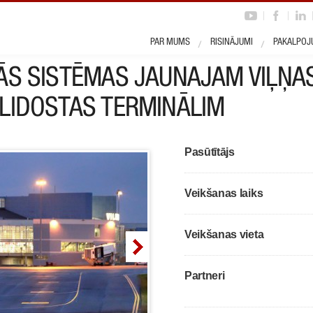
PAR MUMS
RISINĀJUMI
PAKALPOJ
ĀS SISTĒMAS JAUNAJAM VIĻŅA
LIDOSTAS TERMINĀLIM
Pasūtītājs
Veikšanas laiks
Veikšanas vieta
Partneri