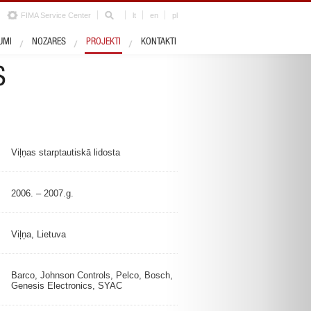
FIMA Service Center
lt
en
pl
Nozares
Lidostas
UMI
NOZARES
PROJEKTI
KONTAKTI
S
Viļņas starptautiskā lidosta
2006. – 2007.g.
Viļņa, Lietuva
Barco, Johnson Controls, Pelco, Bosch,
Genesis Electronics, SYAC