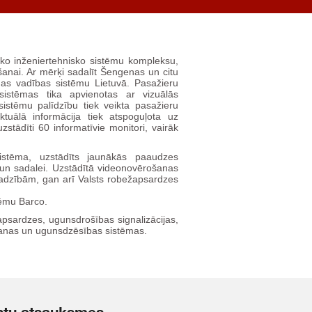
sko inženiertehnisko sistēmu kompleksu,
anai. Ar mērķi sadalīt Šengenas un citu
as vadības sistēmu Lietuvā. Pasažieru
istēmas tika apvienotas ar vizuālās
sistēmu palīdzību tiek veikta pasažieru
tuālā informācija tiek atspoguļota uz
stādīti 60 informatīvie monitori, vairāk
sistēma, uzstādīts jaunākās paaudzes
 un sadalei. Uzstādītā videonovērošanas
jadzībām, gan arī Valsts robežapsardzes
tēmu Barco.
 apsardzes, ugunsdrošības signalizācijas,
anas un ugunsdzēsības sistēmas.