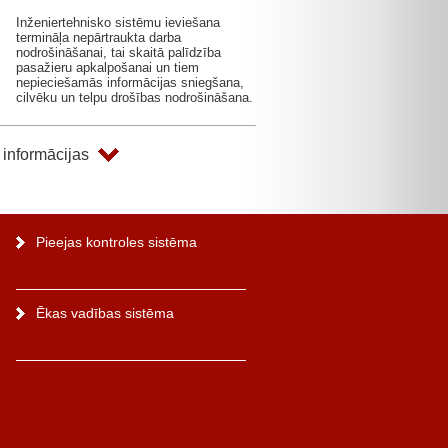
Inženiertehnisko sistēmu ieviešana
termināļa nepārtraukta darba
nodrošināšanai, tai skaitā palīdzība
pasažieru apkalpošanai un tiem
nepieciešamās informācijas sniegšana,
cilvēku un telpu drošības nodrošināšana.
 informācijas
Pieejas kontroles sistēma
Ēkas vadības sistēma