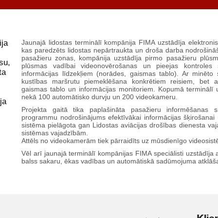
ija
Jaunajā lidostas terminālī kompānija FIMA uzstādīja elektroni
kas paredzēts lidostas nepārtraukta un droša darba nodrošināš
pasažieru zonas, kompānija uzstādīja pirmo pasažieru plūsm
su,
plūsmas vadībai videonovērošanas un pieejas kontroles s
ta
informācijas līdzekļiem (norādes, gaismas tablo). Ar minēto 
kustības maršrutu piemeklēšana konkrētiem reisiem, bet ak
gaismas tablo un informācijas monitoriem. Kopumā terminālī uz
nekā 100 automātisko durvju un 200 videokameru.
ja
Projekta gaitā tika paplašināta pasažieru informēšanas 
programmu nodrošinājums efektīvākai informācijas šķirošanai
sistēma pielāgota gan Lidostas aviācijas drošības dienesta va
sistēmas vajadzībām.
Attēls no videokamerām tiek pārraidīts uz mūsdienīgo videosis
Vēl arī jaunajā terminālī kompānijas FIMA speciālisti uzstādīja
balss sakaru, ēkas vadības un automātiskā sadūmojuma atklāš