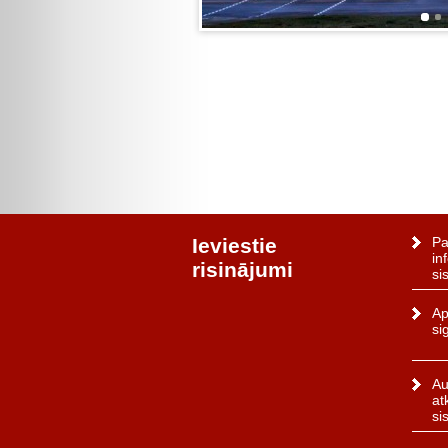
Ieviestie
Pa
in
risinājumi
si
Ap
si
Au
at
si