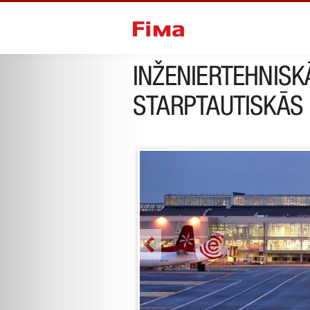
Iepriekšējais projekts
INŽENIERTEHNISK
STARPTAUTISKĀS 