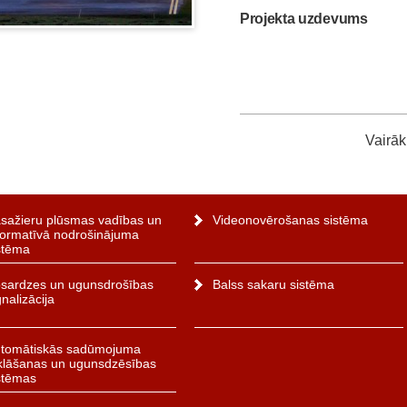
Projekta uzdevums
Vairāk
sažieru plūsmas vadības un
Videonovērošanas sistēma
formatīvā nodrošinājuma
stēma
sardzes un ugunsdrošības
Balss sakaru sistēma
gnalizācija
tomātiskās sadūmojuma
klāšanas un ugunsdzēsības
stēmas