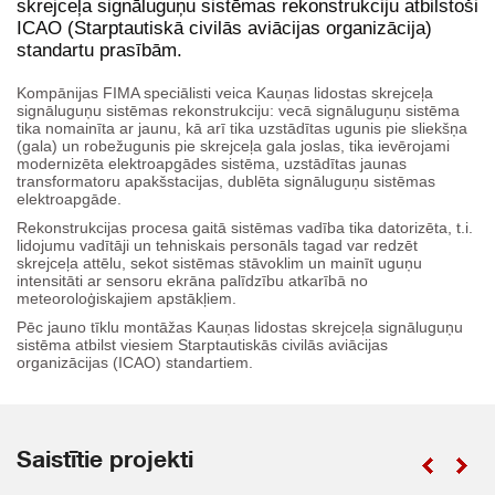
skrejceļa signāluguņu sistēmas rekonstrukciju atbilstoši
ICAO (Starptautiskā civilās aviācijas organizācija)
standartu prasībām.
Kompānijas FIMA speciālisti veica Kauņas lidostas skrejceļa
signāluguņu sistēmas rekonstrukciju: vecā signāluguņu sistēma
tika nomainīta ar jaunu, kā arī tika uzstādītas ugunis pie sliekšņa
(gala) un robežugunis pie skrejceļa gala joslas, tika ievērojami
modernizēta elektroapgādes sistēma, uzstādītas jaunas
transformatoru apakšstacijas, dublēta signāluguņu sistēmas
elektroapgāde.
Rekonstrukcijas procesa gaitā sistēmas vadība tika datorizēta, t.i.
lidojumu vadītāji un tehniskais personāls tagad var redzēt
skrejceļa attēlu, sekot sistēmas stāvoklim un mainīt uguņu
intensitāti ar sensoru ekrāna palīdzību atkarībā no
meteoroloģiskajiem apstākļiem.
Pēc jauno tīklu montāžas Kauņas lidostas skrejceļa signāluguņu
sistēma atbilst viesiem Starptautiskās civilās aviācijas
organizācijas (ICAO) standartiem.
Saistītie projekti