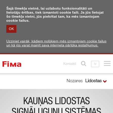
Šajā tīmekļa vietnē, lai uzlabotu funkcionalitāti un
lietotāju ērtības, tiek izmantoti cookie faili. Ja jūs lietojat
šo tīmekļa vietni, jūs piekrītat tam, ka mēs izmantojam
cookie failus.
OK
Uzziniet vairāk, kādiem nolūkiem mēs izmantojam cookie failus
un kā jūs varat mainīt sava interneta pārlūka iestatījumus.
Kontakti
lv
Nozares
Lidostas
KAUŅAS LIDOSTAS
SIGNĀLUGUŅU SISTĒMAS