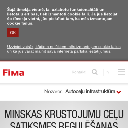
Šajā tīmekļa vietnē, lai uzlabotu funkcionalitāti un
lietotāju ērtības, tiek izmantoti cookie faili. Ja jūs lietojat
šo tīmekļa vietni, jūs piekrītat tam, ka mēs izmantojam
cookie failus.
OK
Uzziniet vairāk, kādiem nolūkiem mēs izmantojam cookie failus
un kā jūs varat mainīt sava interneta pārlūka iestatījumus.
Kontakti
lv
Nozares
Autoceļu infrastruktūra
MINSKAS KRUSTOJUMU CEĻU
SATIKSMES REGULĒŠANAS