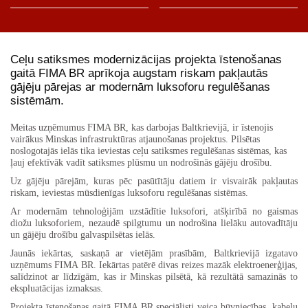
Ceļu satiksmes modernizācijas projekta īstenošanas
gaitā FIMA BR aprīkoja augstam riskam pakļautās
gājēju pārejas ar modernām luksoforu regulēšanas
sistēmām.
Meitas uzņēmumus FIMA BR, kas darbojas Baltkrievijā, ir īstenojis
vairākus Minskas infrastruktūras atjaunošanas projektus. Pilsētas
noslogotajās ielās tika ieviestas ceļu satiksmes regulēšanas sistēmas, kas
ļauj efektīvāk vadīt satiksmes plūsmu un nodrošinās gājēju drošību.
Uz gājēju pārejām, kuras pēc pasūtītāju datiem ir visvairāk pakļautas
riskam, ieviestas mūsdienīgas luksoforu regulēšanas sistēmas.
Ar modernām tehnoloģijām uzstādītie luksofori, atšķirībā no gaismas
diožu luksoforiem, nezaudē spilgtumu un nodrošina lielāku autovadītāju
un gājēju drošību galvaspilsētas ielās.
Jaunās iekārtas, saskaņā ar vietējām prasībām, Baltkrievijā izgatavo
uzņēmums FIMA BR. Iekārtas patērē divas reizes mazāk elektroenerģijas,
salīdzinot ar līdzīgām, kas ir Minskas pilsētā, kā rezultātā samazinās to
ekspluatācijas izmaksas.
Projekta īstenošanas gaitā FIMA BR speciālisti veica būvniecības, kabeļu