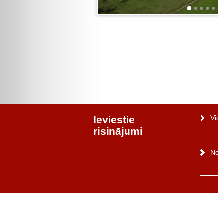
Ieviestie
Vi
risinājumi
No