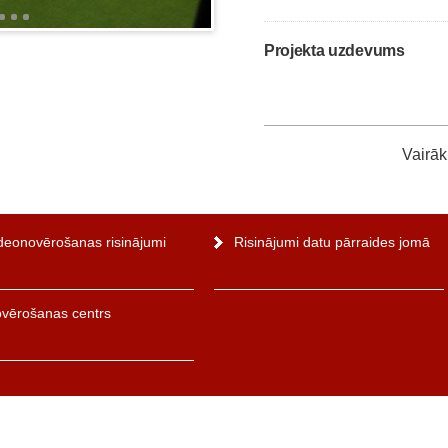
Projekta uzdevums
Vairāk
deonovērošanas risinājumi
Risinājumi datu pārraides jomā
vērošanas centrs