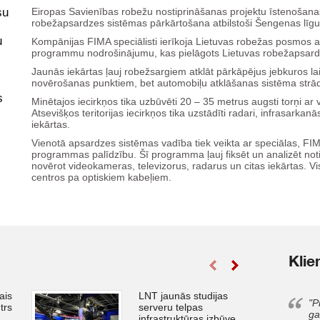
su
Eiropas Savienības robežu nostiprināšanas projektu īstenošanas 
robežapsardzes sistēmas pārkārtošana atbilstoši Šengenas lī
u
Kompānijas FIMA speciālisti ierīkoja Lietuvas robežas posmos
programmu nodrošinājumu, kas pielāgots Lietuvas robežapsard
Jaunās iekārtas ļauj robežsargiem atklāt pārkāpējus jebkuros l
novērošanas punktiem, bet automobiļu atklāšanas sistēma strā
s
Minētajos iecirkņos tika uzbūvēti 20 – 35 metrus augsti torņi 
Atsevišķos teritorijas iecirkņos tika uzstādīti radari, infrasarkan
iekārtas.
Vienotā apsardzes sistēmas vadība tiek veikta ar speciālas, FIM
programmas palīdzību. Šī programma ļauj fiksēt un analizēt not
novērot videokameras, televizorus, radarus un citas iekārtas. V
centros pa optiskiem kabeļiem.
Klie
ais
LNT jaunās studijas
"P
trs
serveru telpas
ga
infrastruktūras izbūve