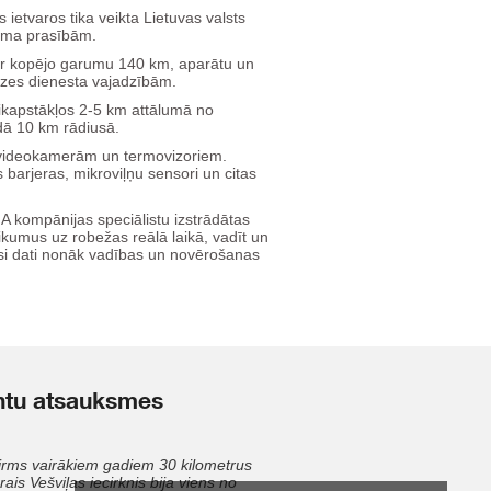
ietvaros tika veikta Lietuvas valsts
guma prasībām.
 ar kopējo garumu 140 km, aparātu un
zes dienesta vajadzībām.
aikapstākļos 2-5 km attālumā no
dā 10 km rādiusā.
ar videokamerām un termovizoriem.
ās barjeras, mikroviļņu sensori un citas
A kompānijas speciālistu izstrādātas
ikumus uz robežas reālā laikā, vadīt un
isi dati nonāk vadības un novērošanas
ntu atsauksmes
Maģistrālā datu
Ugunsdzēsības
irms vairākiem gadiem 30 kilometrus
pārraides tīkla
sistēma mēbeļu
rais Vešviļas iecirknis bija viens no
modernizācija
rūpnīcā IKEA