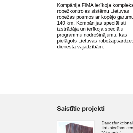
Kompānija FIMA ierīkoja komplek
robežkontroles sistēmu Lietuvas
robežas posmos ar kopējo garum
140 km, Kompānijas speciālisti
izstrādāja un ierīkoja speciālu
programmu nodrošinājumu, kas
pielāgots Lietuvas robežapsardze
dienesta vajadzībām.
Saistītie projekti
Daudzfunkcionāl
tirdzniecības cen
“Akropole”