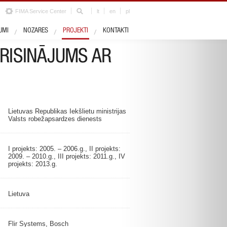
FIMA Service Center
lt
en
pl
Nozares
Drošība un apsardze
UMI
NOZARES
PROJEKTI
KONTAKTI
 RISINĀJUMS AR
Lietuvas Republikas Iekšlietu ministrijas
Valsts robežapsardzes dienests
I projekts: 2005. – 2006.g., II projekts:
2009. – 2010.g., III projekts: 2011.g., IV
projekts: 2013.g.
Lietuva
Flir Systems, Bosch