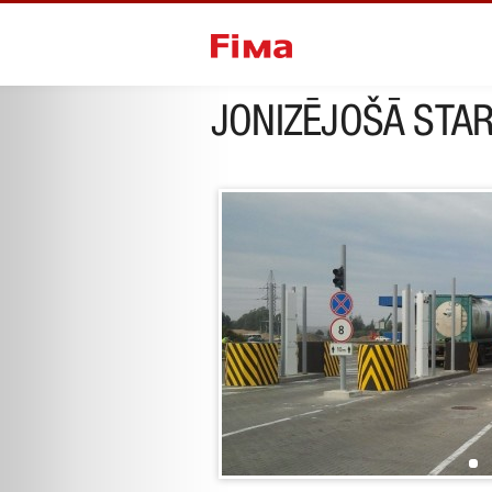
Iepriekšējais projekts
nākamais p
JONIZĒJOŠĀ STA