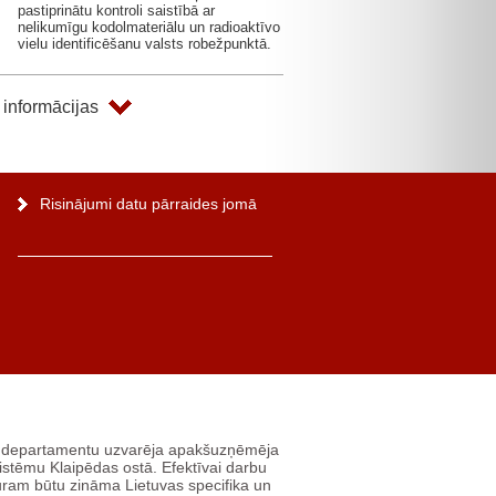
pastiprinātu kontroli saistībā ar
nelikumīgu kodolmateriālu un radioaktīvo
vielu identificēšanu valsts robežpunktā.
 informācijas
Risinājumi datu pārraides jomā
s departamentu uzvarēja apakšuzņēmēja
istēmu Klaipēdas ostā. Efektīvai darbu
uram būtu zināma Lietuvas specifika un