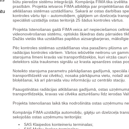
būtu pieredze sistēmu integrācijā. Kompānija FIMA tika izvēlēta 
prasībām. Projekta ietvaros FIMA atbildēja par projektēšanas d
ātu
atklāšanas sistēmas uzstādīšanu. Sakarā ar ostas darbības specifi
kontroles vārtu tipi – automobiļiem, gājējiem un dzelzceļa tr
speciālisti uzstādīja ostas teritorijā 25 šādus kontroles vārtus.
Projekta īstenošanas gaitā FIMA veica arī nepieciešamos celtni
videonovērošanas sistēmu, optiskās šķiedras datu pārraides tīkl
Dažās vietās tika uzstādītas papildus aizsargbarjeras, mākslīgie
Pēc kontroles sistēmas uzstādīšanas visa pasažieru plūsma un krav
radiācijas kontroles vārtiem. Vārtos iebūvētie neitronu un gam
starojuma līmeni kravās vai transportlīdzekļos, kuri virzās caur
detektors sūta trauksmes signālu uz krasta apsardzes ostas post
Noteikto starojuma parametru pārkāpšanas gadījumā, speciāla i
transportlīdzekli vai cilvēku), nosaka pārkāpuma vietu, nolaiž ai
bloķēšanai, kā arī pārraida visu informāciju uz centrālo staciju.
Paaugstinātas radiācijas atklāšanas gadījumā, ostas uzņēmuma
transportlīdzekļa, kravas vai cilvēka aizturēšanu līdz ierodas V
Projekta īstenošanas laikā tika nodrošināta ostas uzņēmumu ne
Kompānija FIMA uzstādīja automobiļu, gājēju un dzelzceļa transp
sekojošās ostas uzņēmumu teritorijās:
SAS Klaipedos konteineriu terminalas;