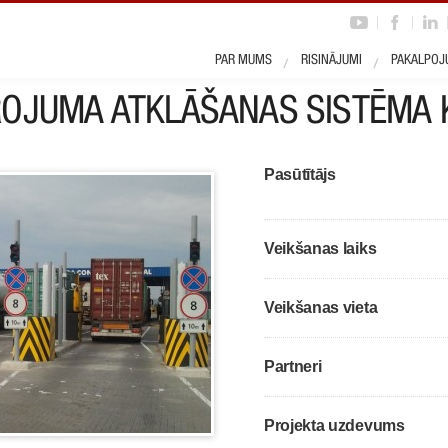
rojekts
PAR MUMS
RISINĀJUMI
PAKALPOJ
ROJUMA ATKLĀŠANAS SISTĒMA 
Pasūtītājs
Veikšanas laiks
Veikšanas vieta
Partneri
Projekta uzdevums