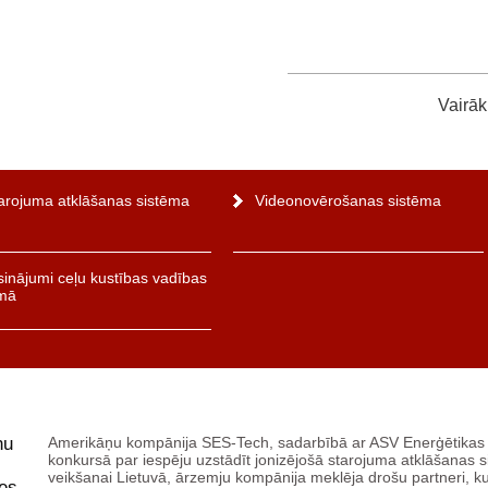
Vairāk
arojuma atklāšanas sistēma
Videonovērošanas sistēma
sinājumi ceļu kustības vadības
mā
nu
Amerikāņu kompānija SES-Tech, sadarbībā ar ASV Enerģētika
konkursā par iespēju uzstādīt jonizējošā starojuma atklāšanas s
veikšanai Lietuvā, ārzemju kompānija meklēja drošu partneri, k
es