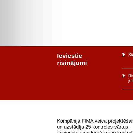
Ieviestie
St
risinājumi
Ri
jo
Kompānija FIMA veica projektēša
un uzstādīja 25 kontroles vārtus,
apvienotus modernā kravu kontrol