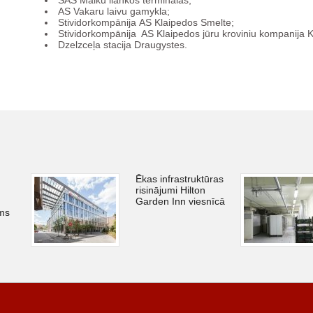
SAS Malku ilankos terminalas;
АS Vakaru laivu gamykla;
Stividorkompānija АS Klaipedos Smelte;
Stividorkompānija AS Klaipedos jūru kroviniu kompanija
Dzelzceļa stacija Draugystes.
Ēkas infrastruktūras
risinājumi Hilton
Garden Inn viesnīcā
sms