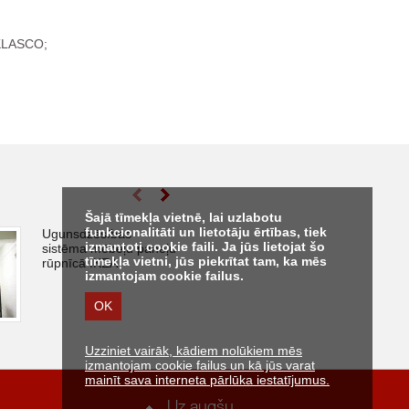
 KLASCO;
Šajā tīmekļa vietnē, lai uzlabotu
funkcionalitāti un lietotāju ērtības, tiek
Ugunsdzēsības
Infrastruktūras 
izmantoti cookie faili. Ja jūs lietojat šo
sistēma mēbeļu paneļu
robežkontroles 
tīmekļa vietni, jūs piekrītat tam, ka mēs
rūpnīcā IKEA
muitas kontrole
izmantojam cookie failus.
punktā Viļņas d
stacijā
OK
Uzziniet vairāk, kādiem nolūkiem mēs
izmantojam cookie failus un kā jūs varat
mainīt sava interneta pārlūka iestatījumus.
Uz augšu