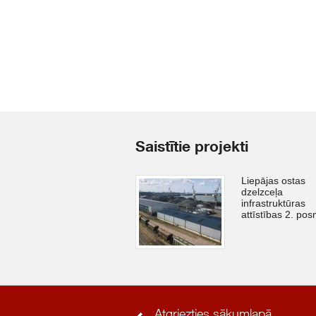
Saistītie projekti
Liepājas ostas
dzelzceļa
infrastruktūras
attīstības 2. po
Atgriezties sākumlapā