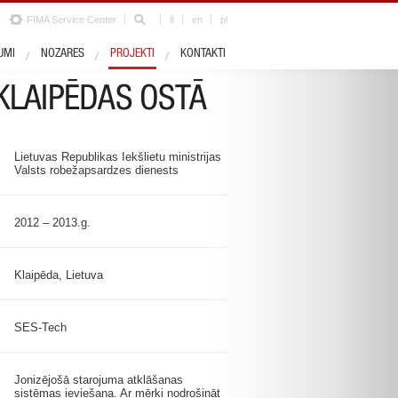
FIMA Service Center
lt
en
pl
Nozares
Drošība un apsardze
UMI
NOZARES
PROJEKTI
KONTAKTI
KLAIPĒDAS OSTĀ
Lietuvas Republikas Iekšlietu ministrijas
Valsts robežapsardzes dienests
2012 – 2013.g.
Klaipēda, Lietuva
SES-Tech
Jonizējošā starojuma atklāšanas
sistēmas ieviešana. Ar mērķi nodrošināt