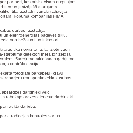
par partneri, kas atbilst visām augstajām
arbiem un jonizējošā starojuma
ku, tika uzstādīti vairāki radiācijas
ansportam. Kopumā kompānijas FIMA
ecības darbus, uzstādīja
u un elektroenerģijas padeves tīklu.
 ceļa norobežojumi un luksofori.
as tika novirzīta tā, lai izietu cauri
ma-starojuma detektori mēra jonizējošā
i vārtiem. Starojuma atklāšanas gadījumā,
eņa centrālo staciju.
ekārta fotografē pārkāpēju (kravu,
zsargbarjeru transportlīdzekļa kustības
 apsardzes darbinieki veic
alsts robežapsardzes dienesta darbinieki.
pārtraukta darbība.
orta radiācijas kontroles vārtus