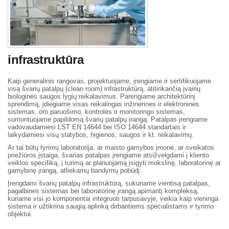
infrastruktūra
Kaip generalinis rangovas, projektuojame, įrengiame ir sertifikuojame
visą švarių patalpų (clean room) infrastruktūrą, atitinkančią įvairių
biologinės saugos lygių reikalavimus. Parengiame architektūrinį
sprendimą, įdiegiame visas reikalingas inžinerines ir elektronines
sistemas, oro paruošimo, kontrolės ir monitoringo sistemas,
sumontuojame papildomą švarių patalpų įrangą. Patalpas įrengiame
vadovaudamiesi LST EN 14644 bei ISO 14644 standartais ir
laikydamiesi visų statybos, higienos, saugos ir kt. reikalavimų.
Ar tai būtų tyrimų laboratorija, ar maisto gamybos įmonė, ar sveikatos
priežiūros įstaiga, švarias patalpas įrengiame atsižvelgdami į kliento
veiklos specifiką, į turimą ar planuojamą įsigyti mokslinę, laboratorinę ar
gamybinę įrangą, atliekamų bandymų pobūdį.
Įrengdami švarių patalpų infrastruktūrą, sukuriame vientisą patalpas,
pagalbines sistemas bei laboratorinę įrangą apimantį kompleksą,
kuriame visi jo komponentai integruoti tarpusavyje, veikia kaip vieninga
sistema ir užtikrina saugią aplinką dirbantiems specialistams ir tyrimo
objektui.