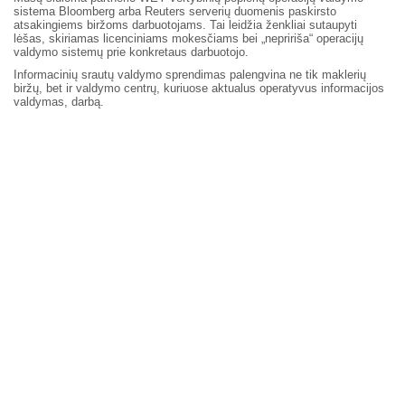
sistema Bloomberg arba Reuters serverių duomenis paskirsto
atsakingiems biržoms darbuotojams. Tai leidžia ženkliai sutaupyti
lėšas, skiriamas licenciniams mokesčiams bei „nepririša“ operacijų
valdymo sistemų prie konkretaus darbuotojo.
Informacinių srautų valdymo sprendimas palengvina ne tik maklerių
biržų, bet ir valdymo centrų, kuriuose aktualus operatyvus informacijos
valdymas, darbą.
Atgal į sprendimų sąrašą
Į viršų