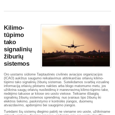
Kilimo-
tūpimo
tako
signalinių
žiburių
sistemos
Oro uostams siūlome Tarptautinės civilinės aviacijos organizacijos
(ICAO) aukštus saugumo reikalavimus atitinkančias orlaivių kilimo-
tūpimo tako signalinių žiburių sistemas. Suteikdamos svarbią vizualinę
informaciją orlaivių pilotams nakties arba blogo matomumo metu, jos
užtikrina saugų orlaivių nusileidimą ir manevravimą kilimo-tūpimo take,
riedėjimo takuose ar kitose oro uosto vietose. Teikiame išbaigtą
signalinių žiburių sistemos sprendimą: nuo įvairaus tipo žiburių iki
elektros tiekimo, paskirstymo ir kontrolės įrangos, duomenų
atvaizdavimo, apdorojimo bei saugojimo įrangos.
Turėdami šių sistemų diegimo patirtį ne viename oro uoste, užtikriname