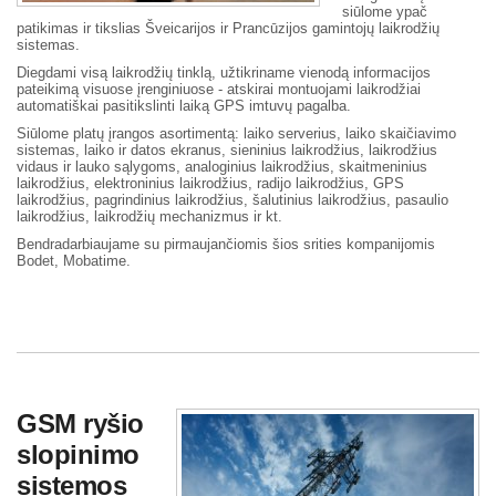
siūlome ypač
patikimas ir tikslias Šveicarijos ir Prancūzijos gamintojų laikrodžių
sistemas.
Diegdami visą laikrodžių tinklą, užtikriname vienodą informacijos
pateikimą visuose įrenginiuose - atskirai montuojami laikrodžiai
automatiškai pasitikslinti laiką GPS imtuvų pagalba.
Siūlome platų įrangos asortimentą: laiko serverius, laiko skaičiavimo
sistemas, laiko ir datos ekranus, sieninius laikrodžius, laikrodžius
vidaus ir lauko sąlygoms, analoginius laikrodžius, skaitmeninius
laikrodžius, elektroninius laikrodžius, radijo laikrodžius, GPS
laikrodžius, pagrindinius laikrodžius, šalutinius laikrodžius, pasaulio
laikrodžius, laikrodžių mechanizmus ir kt.
Bendradarbiaujame su pirmaujančiomis šios srities kompanijomis
Bodet, Mobatime.
GSM ryšio
slopinimo
sistemos