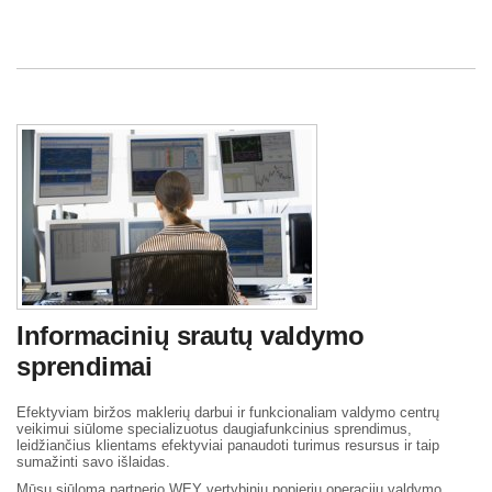
Informacinių srautų valdymo
sprendimai
Efektyviam biržos maklerių darbui ir funkcionaliam valdymo centrų
veikimui siūlome specializuotus daugiafunkcinius sprendimus,
leidžiančius klientams efektyviai panaudoti turimus resursus ir taip
sumažinti savo išlaidas.
Mūsų siūloma partnerio WEY vertybinių popierių operacijų valdymo