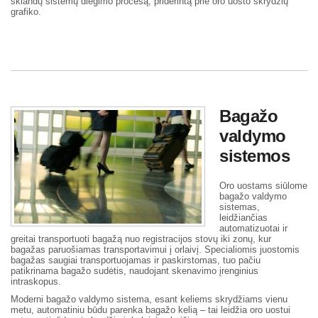
sklandų sistemų diegimo procesą, priderintą prie oro uosto skrydžių
grafiko.
Bagažo
valdymo
sistemos
Oro uostams siūlome
bagažo valdymo
sistemas,
leidžiančias
automatizuotai ir
greitai transportuoti bagažą nuo registracijos stovų iki zonų, kur
bagažas paruošiamas transportavimui į orlaivį. Specialiomis juostomis
bagažas saugiai transportuojamas ir paskirstomas, tuo pačiu
patikrinama bagažo sudėtis, naudojant skenavimo įrenginius
intraskopus.
Moderni bagažo valdymo sistema, esant keliems skrydžiams vienu
metu, automatiniu būdu parenka bagažo kelią – tai leidžia oro uostui