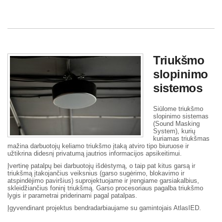
Triukšmo
slopinimo
sistemos
Siūlome triukšmo
slopinimo sistemas
(Sound Masking
System), kurių
kuriamas triukšmas
mažina darbuotojų keliamo triukšmo įtaką atviro tipo biuruose ir
užtikrina didesnį privatumą jautrios informacijos apsikeitimui.
Įvertinę patalpų bei darbuotojų išdėstymą, o taip pat kitus garsą ir
triukšmą įtakojančius veiksnius (garso sugėrimo, blokavimo ir
atspindėjimo paviršius) suprojektuojame ir įrengiame garsiakalbius,
skleidžiančius foninį triukšmą. Garso procesoriaus pagalba triukšmo
lygis ir parametrai priderinami pagal patalpas.
Įgyvendinant projektus bendradarbiaujame su gamintojais AtlasIED.