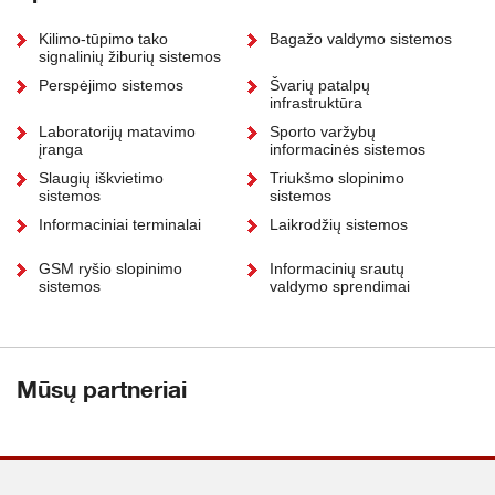
Kilimo-tūpimo tako
Bagažo valdymo sistemos
signalinių žiburių sistemos
Perspėjimo sistemos
Švarių patalpų
infrastruktūra
Laboratorijų matavimo
Sporto varžybų
įranga
informacinės sistemos
Slaugių iškvietimo
Triukšmo slopinimo
sistemos
sistemos
Informaciniai terminalai
Laikrodžių sistemos
GSM ryšio slopinimo
Informacinių srautų
sistemos
valdymo sprendimai
Mūsų partneriai