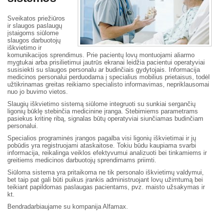
Sveikatos priežiūros
ir slaugos paslaugų
įstaigoms siūlome
slaugos darbuotojų
iškvietimo ir
komunikacijos sprendimus. Prie pacientų lovų montuojami aliarmo
mygtukai arba prisilietimui jautrūs ekranai leidžia pacientui operatyviai
susisiekti su slaugos personalu ar budinčiais gydytojais. Informacija
medicinos personalui perduodama į specialius mobilius prietaisus, todėl
užtikrinamas greitas reikiamo specialisto informavimas, nepriklausomai
nuo jo buvimo vietos.
Slaugių iškvietimo sistemą siūlome integruoti su sunkiai sergančių
ligonių būklę stebinčia medicinine įranga. Stebimiems parametrams
pasiekus kritinę ribą, signalas būtų operatyviai siunčiamas budinčiam
personalui.
Specialios programinės įrangos pagalba visi ligonių iškvietimai ir jų
pobūdis yra registruojami ataskaitose. Tokiu būdu kaupiama svarbi
informacija, reikalinga veiklos efektyvumui analizuoti bei tinkamiems ir
greitiems medicinos darbuotojų sprendimams priimti.
Siūloma sistema yra pritaikoma ne tik personalo iškvietimų valdymui,
bet taip pat gali būti puikus įrankis administruojant lovų užimtumą bei
teikiant papildomas paslaugas pacientams, pvz. maisto užsakymas ir
kt.
Bendradarbiaujame su kompanija Alfamax.