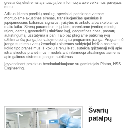
gresiančią ekstremalią situaciją bei informuoja apie veiksmus pavojaus
metu.
Atlikus kliento poreikių analizę, specialiai parinktose vietose
montuojame akustines sirenas, transliuojančias garsinius ir
įspėjamuosius balsinius signalus, įrašytus iš anksto arba skelbiamus
realiu laiku. Sirenų parametrus ir jų kiekį parenkame įvertinę miestų,
rajonų centrų, gyvenviečių triukšmo lygį, geografines ribas, pastatų
aukštingumą, užstatymą ir pan. Taip pat įdiegiame patikimą ryšį
užtikrinančią įrangą bei valdymo pultą su programine įranga. Programinė
įranga su sirenų vietų žemėlapiu sistemos valdytojui leidžia pasirinkti,
kokio tipo pranešimus iš kokių sirenų leisti, suteikia grįžtamąjį ryšį apie
ištransliuotus pranešimus ir nedelsiant informuoja atsakingus asmenis
apie galimus sistemos įrangos sutrikimus.
Įgyvendinant projektus bendradarbiaujame su gamintojais Platan, HSS
Engineering.
Švarių
patalpų