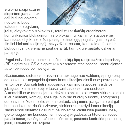
Siūlome radijo dažnio
slopinimo įrangą, kuri
gali būti naudojama
nuotoliniu būdu
valdomų sprogstamų
įtaisų aktyvavimo blokavimui, teroristų ar riaušių organizatorių
komunikacijos blokavimui, ryšio blokavimui kalinimo įstaigose bei
kariniuose objektuose. Naujausių technologijų pagalba galime ypač
tiksliai blokuoti radijo ryšį, pavyzdžiui, pastatų komplekse išskirti ir
blokuoti ryšį tik viename pastate ar tik tam tikroje pastato dalyje ar
patalpoje.
Pagal individualius poreikius siūlome trijų tipų radijo dažnio slopintuvų
(RF slopintuvų, GSM slopintuvų) sistemas: stacionarias, montuojamos
automobiliuose bei nešiojamas.
Stacionarios sistemos maksimaliai apsaugo nuo valdomų sprogmenų
detonavimo ir nepageidaujamos komunikacijos dideliuose pastatuose ar
teritorijose. Jos gali būti naudojamos kalinimo įstaigose, valdžios
įstaigose, kariniuose objektuose, ambasadose, oro uostuose.
Automobiliuose montuojamos dažnių slopinimo sistemos skirtos karinių
ir VIP asmenų konvojų apsaugai nuo per nuotolį valdomų sprogmenų
detonavimo. Automobilis su sumontuota slopinimo įranga taip pat gali
būti naudojamas riaušių vietose, siekiant sutrukdyti komunikaciją.
Nešiojamos sistemos gali būti naudojamos kariniuose padaliniuose,
greito reagavimo būriuose, išminuotojų brigadose, antiteroristiniuose
padaliniuose, riaušių malšinimo būriuose, pasienio kontrolės postuose,
įkaitų laisvinimo situacijose.