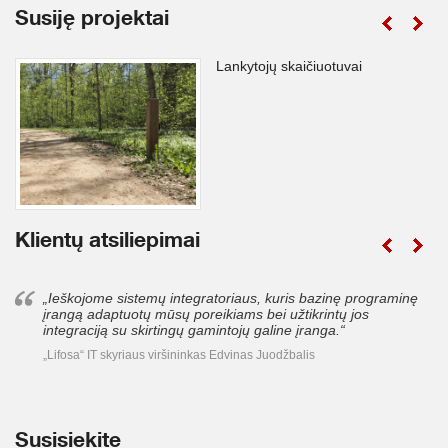
Susiję projektai
Lankytojų skaičiuotuvai
Klientų atsiliepimai
„Ieškojome sistemų integratoriaus, kuris bazinę programinę
įrangą adaptuotų mūsų poreikiams bei užtikrintų jos
integraciją su skirtingų gamintojų galine įranga.“
„Lifosa“ IT skyriaus viršininkas Edvinas Juodžbalis
Susisiekite