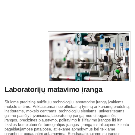
Laboratorijų matavimo įranga
Siūlome precizinę aukštųjų technologijų laboratorinę įrangą įvairioms
mokslo sritims. Priklausomai nuo atliekamų tyrimų ar kuriamų produktų,
institutams, mokslo centrams, technologijų slėniams, universitetams
galime pasiūlyti įvairiausią laboratorinę įrangą: nuo ultragarsinės
įrangos, precizinės pjaustymo, poliravimo ir šlifavimo įrangos iki itin
tikslios kompiuterinės tomografijos įrangos. Įrangą instaliuojame kliento
pageidaujamose patalpose, atliekame apmokymus bei teikiame
garantinį ir pogarantinį aptarnavimą. Bendradarbiaujame su įrangos