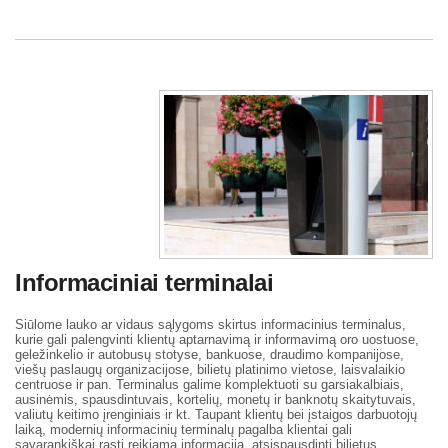
Informaciniai terminalai
Siūlome lauko ar vidaus sąlygoms skirtus informacinius terminalus,
kurie gali palengvinti klientų aptarnavimą ir informavimą oro uostuose,
geležinkelio ir autobusų stotyse, bankuose, draudimo kompanijose,
viešų paslaugų organizacijose, bilietų platinimo vietose, laisvalaikio
centruose ir pan. Terminalus galime komplektuoti su garsiakalbiais,
ausinėmis, spausdintuvais, kortelių, monetų ir banknotų skaitytuvais,
valiutų keitimo įrenginiais ir kt. Taupant klientų bei įstaigos darbuotojų
laiką, modernių informacinių terminalų pagalba klientai gali
savarankiškai rasti reikiamą informaciją, atsispausdinti bilietus,