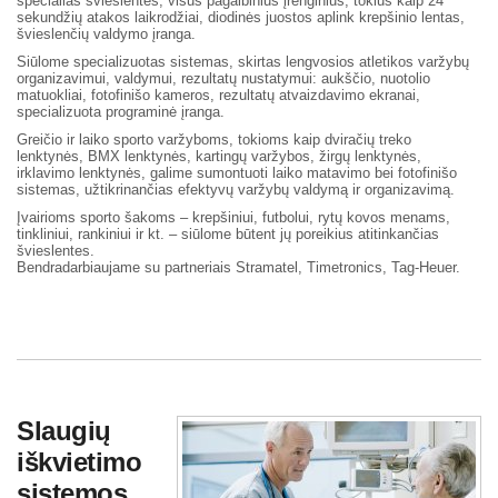
specialias švieslentes, visus pagalbinius įrenginius, tokius kaip 24
sekundžių atakos laikrodžiai, diodinės juostos aplink krepšinio lentas,
švieslenčių valdymo įranga.
Siūlome specializuotas sistemas, skirtas lengvosios atletikos varžybų
organizavimui, valdymui, rezultatų nustatymui: aukščio, nuotolio
matuokliai, fotofinišo kameros, rezultatų atvaizdavimo ekranai,
specializuota programinė įranga.
Greičio ir laiko sporto varžyboms, tokioms kaip dviračių treko
lenktynės, BMX lenktynės, kartingų varžybos, žirgų lenktynės,
irklavimo lenktynės, galime sumontuoti laiko matavimo bei fotofinišo
sistemas, užtikrinančias efektyvų varžybų valdymą ir organizavimą.
Įvairioms sporto šakoms – krepšiniui, futbolui, rytų kovos menams,
tinkliniui, rankiniui ir kt. – siūlome būtent jų poreikius atitinkančias
švieslentes.
Bendradarbiaujame su partneriais Stramatel, Timetronics, Tag-Heuer.
Slaugių
iškvietimo
sistemos