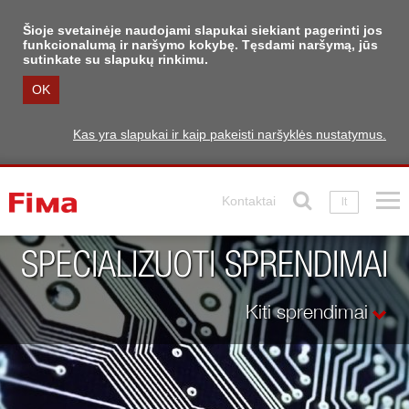
Šioje svetainėje naudojami slapukai siekiant pagerinti jos
funkcionalumą ir naršymo kokybę. Tęsdami naršymą, jūs
sutinkate su slapukų rinkimu.
OK
Kas yra slapukai ir kaip pakeisti naršyklės nustatymus.
Kontaktai
lt
SPECIALIZUOTI SPRENDIMAI
Kiti sprendimai