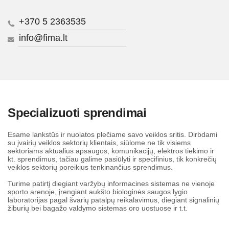
+370 5 2363535
info@fima.lt
Specializuoti sprendimai
Esame lankstūs ir nuolatos plečiame savo veiklos sritis. Dirbdami
su įvairių veiklos sektorių klientais, siūlome ne tik visiems
sektoriams aktualius apsaugos, komunikacijų, elektros tiekimo ir
kt. sprendimus, tačiau galime pasiūlyti ir specifinius, tik konkrečių
veiklos sektorių poreikius tenkinančius sprendimus.
Turime patirtį diegiant varžybų informacines sistemas ne vienoje
sporto arenoje, įrengiant aukšto biologinės saugos lygio
laboratorijas pagal švarių patalpų reikalavimus, diegiant signalinių
žiburių bei bagažo valdymo sistemas oro uostuose ir t.t.