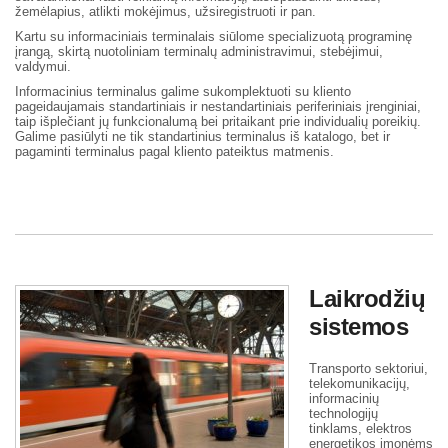
žemėlapius, atlikti mokėjimus, užsiregistruoti ir pan.
Kartu su informaciniais terminalais siūlome specializuotą programinę
įrangą, skirtą nuotoliniam terminalų administravimui, stebėjimui,
valdymui.
Informacinius terminalus galime sukomplektuoti su kliento
pageidaujamais standartiniais ir nestandartiniais periferiniais įrenginiai,
taip išplečiant jų funkcionalumą bei pritaikant prie individualių poreikių.
Galime pasiūlyti ne tik standartinius terminalus iš katalogo, bet ir
pagaminti terminalus pagal kliento pateiktus matmenis.
Laikrodžių
sistemos
Transporto sektoriui,
telekomunikacijų,
informacinių
technologijų
tinklams, elektros
energetikos įmonėms