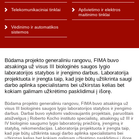
Telekomunikaciniai tinklai
Apšvietimo ir elektros
maitinimo tinklai
Vėdinimo ir automatikos
sistemos
Būdama projekto generaliniu rangovu, FIMA buvo
atsakinga už visus III biologinės saugos lygio
laboratorijos statybos ir įrengimo darbus. Laboratorija
projektuota ir įrengta taip, kad joje būtų užtikrinta saugi
darbo aplinka specialistams bei užkirstas kelias bet
kokiam galimam užkrėtimo pasklidimui į išorę.
Būdama projekto generaliniu rangovu, FIMA buvo atsakinga už
visus III biologinės saugos lygio laboratorijos statybos ir įrengimo
darbus. Darbai buvo vykdomi vadovaujantis projektais, paruoštais
atsižvelgus į Roberto Kocho instituto specialistų, atsakingų už III ir
IV biologinio saugumo lygio laboratorijų priežiūrą, įrengimą ir
statybą, rekomendacijas. Laboratorija projektuota ir įrengta taip,
kad joje būtų užtikrinta saugi darbo aplinka specialistams bei
užkirstas kelias bet kokiam galimam užkrėtimo pasklidimui į išorę.