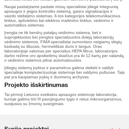
Naujai pastatytame pastate mūsų specialistai įdiegė integruotą
apsaugos ir įeigos kontrolės sistemą, gaisro signalizacijos ir
vaizdo stebėjimo sistemas, 6-tos kategorijos telekomunikacinius
tinklus, apšvietimo bei elektros maitinimo tinklus, vėdinimo ir
automatikos sistemas.
Įrengta ne tik bendrų patalpų vėdinimo sistema, bet ir
suprojektuotos bei įrengtos specializuotos dviejų laboratorijų
vėdinimo sistemos. FIMA specialistai sumontavo neigiamų slėgių
kaskadą su šliuzais, hermetiškas duris ir langus. Oras
laboratorijoje valomas per specialius HEPA filtrus, laboratorijos
darbo režime oro apsikeitimų skaičius yra iki 12 kartų per valandą,
o vėdinimo sistemos pilnai automatizuotos.
Įdiegtų sistemų įvykius ir parametrus galima stebėti ir valdyti
specialioje kompiuterizuotoje sistemoje bei valdymo pultuose. Taip
pat yra kaupiamas įvykių ir duomenų archyvas.
Projekto išskirtinumas
Tai pirmoji Lietuvos sveikatos apsaugos sistemoje laboratorija,
kurioje galima tirti III pavojingumo lygio ir retus mikroorganizmus,
susijusius su žmonių susirgimais.