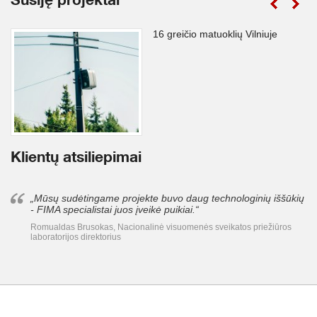
Susiję projektai
16 greičio matuoklių Vilniuje
Klientų atsiliepimai
„Mūsų sudėtingame projekte buvo daug technologinių iššūkių
- FIMA specialistai juos įveikė puikiai.“
Romualdas Brusokas, Nacionalinė visuomenės sveikatos priežiūros
laboratorijos direktorius