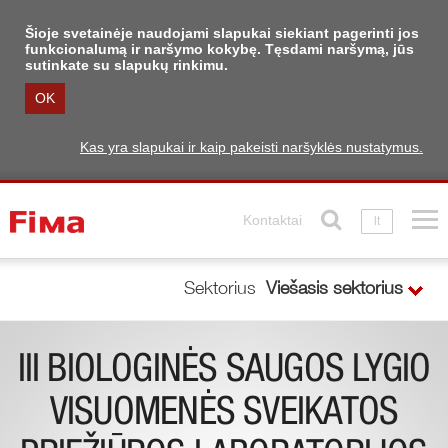
Šioje svetainėje naudojami slapukai siekiant pagerinti jos
funkcionalumą ir naršymo kokybę. Tęsdami naršymą, jūs
sutinkate su slapukų rinkimu.
OK
Kas yra slapukai ir kaip pakeisti naršyklės nustatymus.
Kontaktai
lt
Sektorius
Viešasis sektorius
III BIOLOGINĖS SAUGOS LYGIO
VISUOMENĖS SVEIKATOS