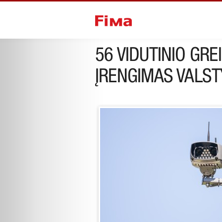
ankstesnis projektas
sekantis pr
56 VIDUTINIO GR
ĮRENGIMAS VALST