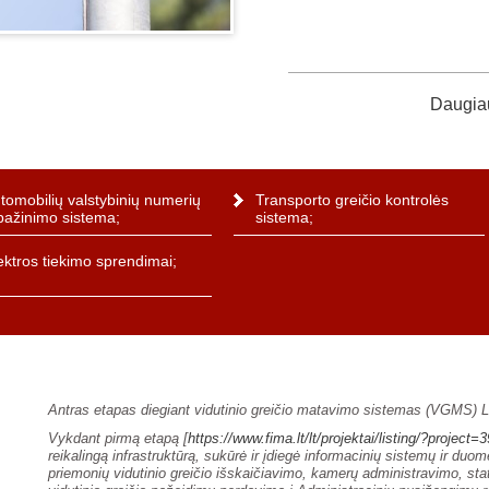
Daugiau
tomobilių valstybinių numerių
Transporto greičio kontrolės
pažinimo sistema;
sistema;
ektros tiekimo sprendimai;
Antras etapas diegiant vidutinio greičio matavimo sistemas (VGMS) L
Vykdant pirmą etapą [
https://www.fima.lt/lt/projektai/listing/?project=
reikalingą infrastruktūrą, sukūrė ir įdiegė informacinių sistemų ir duo
priemonių vidutinio greičio išskaičiavimo, kamerų administravimo, stat