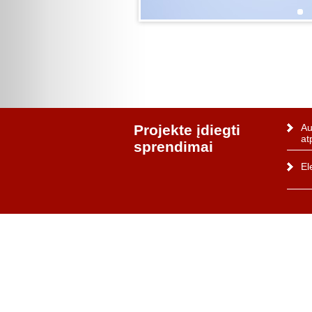
Projekte įdiegti
Au
at
sprendimai
El