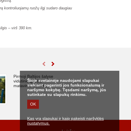
egistrą.
rą kontroliuojamų ruožų ilgį sudaro daugiau
lgis – virš 390 km.
Pirmoji Baltijos šalyse
Išmanių eismo 
Šioje svetainėje naudojami slapukai
vidutinio greičio
sistemų įdiegim
siekiant pagerinti jos funkcionalumą ir
matavimo sistema
Panevėžio aplin
naršymo kokybę. Tęsdami naršymą, jūs
sutinkate su slapukų rinkimu.
OK
Kas yra slapukai ir kaip pakeisti naršyklės
nustatymus.