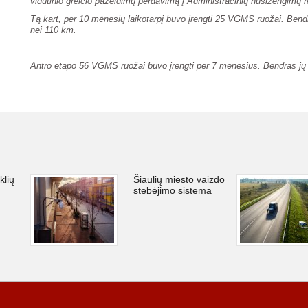
vidutinio greičio pažeidimų perdavimą į Administracinių nusižengimų r
Tą kart, per 10 mėnesių laikotarpį buvo įrengti 25 VGMS ruožai. Bend
nei 110 km.
Antro etapo 56 VGMS ruožai buvo įrengti per 7 mėnesius. Bendras jų i
klių
Šiaulių miesto vaizdo
stebėjimo sistema