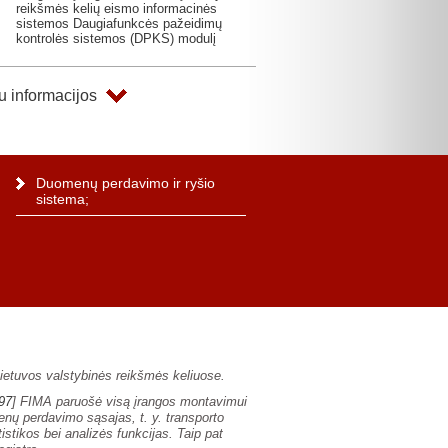
reikšmės kelių eismo informacinės
sistemos Daugiafunkcės pažeidimų
kontrolės sistemos (DPKS) modulį
 informacijos
Duomenų perdavimo ir ryšio
sistema;
ietuvos valstybinės reikšmės keliuose.
397
] FIMA paruošė visą įrangos montavimui
menų perdavimo sąsajas, t. y. transporto
istikos bei analizės funkcijas. Taip pat