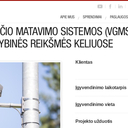
ojektas
APIE MUS
SPRENDIMAI
PASLAUGOS
EIČIO MATAVIMO SISTEMOS (VGM
YBINĖS REIKŠMĖS KELIUOSE
Klientas
Įgyvendinimo laikotarpis
Įgyvendinimo vieta
Projekto užduotis