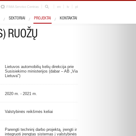
FIMA Serviso Centras
en
lv
pl
Sektorius
Kelių infrastruktūra
SEKTORIAI
PROJEKTAI
KONTAKTAI
S) RUOŽŲ
Lietuvos automobilių kelių direkcija prie
Susisiekimo ministerijos (dabar – AB „Via
Lietuva")
2020 m. - 2021 m.
Valstybinės reikšmės keliai
Parengti techninį darbo projektą, įrengti ir
integruoti įrengtas sistemas į valstybinės