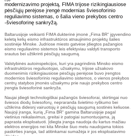
modernizavimo projektą, FIMA trijose rizikingiausiose
pėsčiųjų perėjose įrengė modernias šviesoforinio
reguliavimo sistemas, o šalia vieno prekybos centro
-šviesoforinę sankryžą.
Baltarusijoje veikianti FIMA dukterinė įmonė „Fima BR“ įgyvendino
keletą kelių eismo infrastruktūros atnaujinimo projektų šalies
sostinėje Minske. Judriose miesto gatvėse įdiegtos pažangios
eismo reguliavimo sistemos leis efektyviau valdyti transporto
srautus bei užtikrinti pėsčiųjų saugumą.
Valstybinės autoinspekcijos, kuri yra pagrindinis Minsko eismo
infrastruktūros reguliuotojas, užsakymu, trijose užsakovo
duomenimis rizikingiausiose pėsčiųjų perėjose buvo įrengtos
modernios šviesoforinio reguliavimo sistemos, o vienos prekybos
centrų statybos įmonės užsakymu prie naujo prekybos centro
įrengta šviesoforinė sankryža.
Naujai įdiegti technologiškai pažangūs šviesoforai, skirtingai nuo
šviesos diodų šviesoforų, nepraranda švietimo ryškumo bei
užtikrina didesnį vairuotojų ir pėsčiųjų saugumą sostinės keliuose.
Naujoji įranga, kurią „Fima BR“ gamina Baltarusijoje pagal
vietinius reikalavimus, greitai ir patogiai sumontuojama, ją
paprasta eksploatuoti. Įdiegta įranga naudoja du kartus mažiau
elektros energijos nei kita Minske šiuo metu naudojama tokios
paskirties įranga, tad atitinkamai sumažėja ir jos eksploatavimo