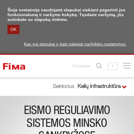
Šioje svetainėje naudojami slapukai siekiant pagerinti jos
funkcionalumą ir naršymo kokybę. Tęsdami naršymą, jūs
sutinkate su slapukų rinkimu.
OK
Kas yra slapukai ir kaip pakeisti naršyklės nustatymus.
Kontaktai
lt
Sektorius
Kelių infrastruktūra
EISMO REGULIAVIMO
SISTEMOS MINSKO