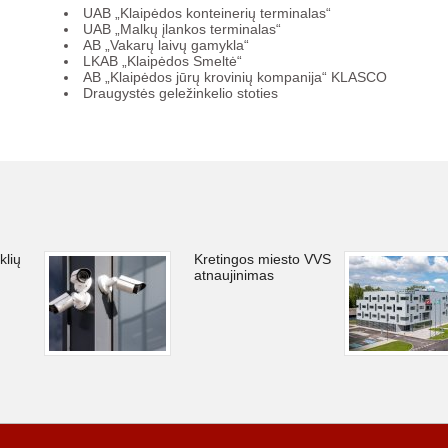
UAB „Klaipėdos konteinerių terminalas“
UAB „Malkų įlankos terminalas“
AB „Vakarų laivų gamykla“
LKAB „Klaipėdos Smeltė“
AB „Klaipėdos jūrų krovinių kompanija“ KLASCO
Draugystės geležinkelio stoties
klių
Kretingos miesto VVS
atnaujinimas