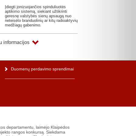
Įdiegti jonizuojančios spinduliuotės
aptikimo sistemą, siekiant užtikrinti
geresnę valstybės sienų apsaugą nuo
neteisėto branduolinių ar kitų radioaktyvių
medžiagų gabenimo.
 informacijos
Duomenų perdavimo sprendimai
os departamentu, laimėjo Klaipėdos
projekto rangos konkursą. Siekdama