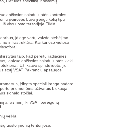
mo, Lietuvos specifiką ir sistemų
izuojančiosios spinduliuotės kontrolės
ių įvairovės buvo įrengti kelių tipų
. Iš viso uosto teritorijoje FIMA
 darbus, įdiegė vartų vaizdo stebėjimo
imo infrastruktūrą. Kai kuriose vietose
viesoforai.
kirstytas taip, kad pereitų radiacinės
tus, jonizuojančiosios spinduliuotės kiekį
ektoriai. Užfiksavę spinduliuotę, jie
jaus stotį VSAT Pakrančių apsaugos
parametrus, įdiegta speciali įranga padaro
nsporto priemonėms užtvarais blokuoja
aus signalo stočiai.
vinį ar asmenį iki VSAT pareigūnų
i.
ių veikla.
šių uosto įmonių teritorijose: