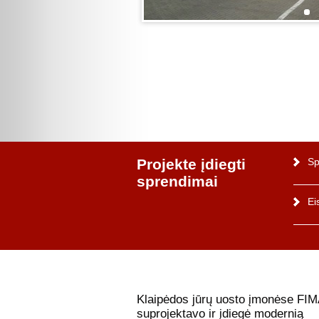
Projekte įdiegti
Sp
sprendimai
Ei
Klaipėdos jūrų uosto įmonėse FIM
suprojektavo ir įdiegė modernią