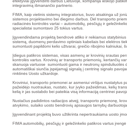
efektyviai įgyvendinti darbus Lietuvoje, kompanija ieškojo patiki
integravimą išmanančio partnerio.
FIMA, kaip vietinis sistemų integratorius, buvo atsakinga už jon
sistemos projektavimo bei diegimo darbus. Dėl transporto priemon
radiacinės kontrolės vartai – automobilių, pėsčiųjų ir geležinkelio
specialistai sumontavo 25 tokius vartus.
Įgyvendindama projektą bendrovė atliko ir reikiamus statybinius
sistemą, duomenų perdavimo optiniais kabeliais bei elektros tiek
sumontuoti papildomi kelio užtvarai, greičio ribojimo kalniukai, š
Įdiegus patikros sistemas, visas asmenų ar krovinių srautas pers
kontrolės vartus. Krovinių ar transporto priemonių, kertančių var
skanuoja vartuose sumontuoti gama ir neutronų spinduliuotės det
automatiškai siunčia įspėjamąjį signalą į centrinę signalo pavo
rinktinės Uosto užkardoje.
Kroviniui, transporto priemonei ar asmeniui viršijus nustatytus 
pažeidėjo nuotraukas, nustato, kur įvyko pažeidimas, kelių tra
kelią ir jas sustabdo bei pateikia visą informaciją centrinei pavoj
Nustačius padidintos radiacijos atvejį, transporto priemonę, kro
atvykimo, sulaiko uosto bendrovių apsaugos tarnybų darbuotoja
Įgyvendinant projektą buvo užtikrinta nepertraukiama uosto įmon
FIMA automobilių, pėsčiųjų ir geležinkelio patikros vartus įrengė 