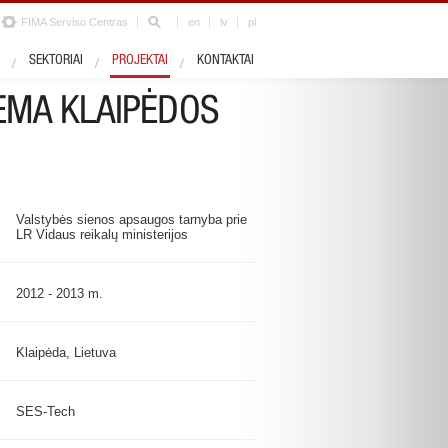
FIMA Serviso Centras
en
lv
pl
Sektorius
Gynyba ir apsauga
SEKTORIAI
PROJEKTAI
KONTAKTAI
TEMA KLAIPĖDOS
Valstybės sienos apsaugos tarnyba prie
LR Vidaus reikalų ministerijos
2012 - 2013 m.
Klaipėda, Lietuva
SES-Tech