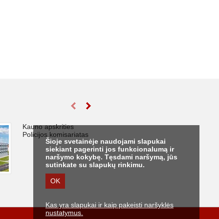
Kauno apskrities
56 vidutinio grei
Policijos komisariatas
matavimo siste
Šioje svetainėje naudojami slapukai
(VGMS) ruožų
siekiant pagerinti jos funkcionalumą ir
įrengimas valst
naršymo kokybę. Tęsdami naršymą, jūs
reikšmės keliuo
sutinkate su slapukų rinkimu.
OK
Kas yra slapukai ir kaip pakeisti naršyklės
nustatymus.