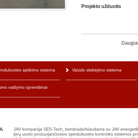
Projekto užduotis
Daugiau
induliuotės aptikimo sistema
Vaizdo stebėjimo sistema
smo valdymo sprendimai
A
JAV kompanija SES-Tech, bendradarbiaudama su JAV energetik
jūrų uosto jonizuojančiosios spinduliuotės kontrolės sistemos 