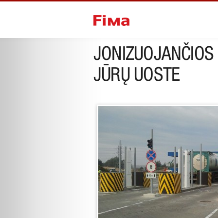
ankstesnis projektas
sekantis pr
JONIZUOJANČIOS 
JŪRŲ UOSTE