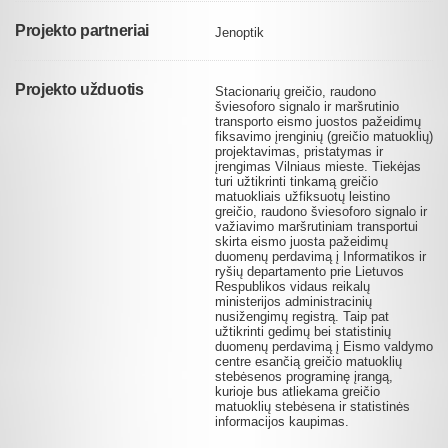
Projekto partneriai
Jenoptik
Projekto užduotis
Stacionarių greičio, raudono
šviesoforo signalo ir maršrutinio
transporto eismo juostos pažeidimų
fiksavimo įrenginių (greičio matuoklių)
projektavimas, pristatymas ir
įrengimas Vilniaus mieste. Tiekėjas
turi užtikrinti tinkamą greičio
matuokliais užfiksuotų leistino
greičio, raudono šviesoforo signalo ir
važiavimo maršrutiniam transportui
skirta eismo juosta pažeidimų
duomenų perdavimą į Informatikos ir
ryšių departamento prie Lietuvos
Respublikos vidaus reikalų
ministerijos administracinių
nusižengimų registrą. Taip pat
užtikrinti gedimų bei statistinių
duomenų perdavimą į Eismo valdymo
centre esančią greičio matuoklių
stebėsenos programinę įrangą,
kurioje bus atliekama greičio
matuoklių stebėsena ir statistinės
informacijos kaupimas.