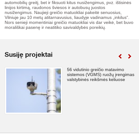
automobilių greitį, bet ir fiksuoti kitus nusižengimus, pvz. ištisinės
linijos kirtimą, raudonos šviesos ir autobusų juostos
nusižengimus. Naujieji greičio matuokliai pakeitė senuosius,
Vilniuje jau 10 metų atitarnavusius, liaudyje vadinamus „inkilus“.
Nors senieji momentiniai greičio matuokliai vis dar veikė, bet buvo
morališkai pasenę ir neatitiko savivaldybės poreikių.
Susiję projektai
56 vidutinio greičio matavimo
sistemos (VGMS) ruožų įrengimas
valstybinės reikšmės keliuose