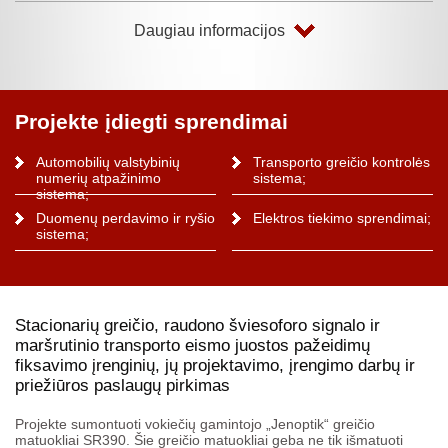
Daugiau informacijos
Projekte įdiegti sprendimai
Automobilių valstybinių
Transporto greičio kontrolės
numerių atpažinimo
sistema;
sistema;
Duomenų perdavimo ir ryšio
Elektros tiekimo sprendimai;
sistema;
Stacionarių greičio, raudono šviesoforo signalo ir
maršrutinio transporto eismo juostos pažeidimų
fiksavimo įrenginių, jų projektavimo, įrengimo darbų ir
priežiūros paslaugų pirkimas
Projekte sumontuoti vokiečių gamintojo „Jenoptik“ greičio
matuokliai SR390. Šie greičio matuokliai geba ne tik išmatuoti