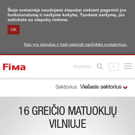
Šioje svetainėje naudojami slapukai siekiant pagerinti jos
funkcionalumą ir naršymo kokybę. Tęsdami naršymą, jūs
sutinkate su slapukų rinkimu.
OK
Kas yra slapukai ir kaip pakeisti naršyklės nustatymus.
Kontaktai
lt
Sektorius
Viešasis sektorius
16 GREIČIO MATUOKLIŲ
VILNIUJE