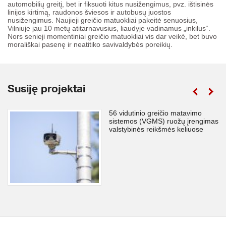
automobilių greitį, bet ir fiksuoti kitus nusižengimus, pvz. ištisinės
linijos kirtimą, raudonos šviesos ir autobusų juostos
nusižengimus. Naujieji greičio matuokliai pakeitė senuosius,
Vilniuje jau 10 metų atitarnavusius, liaudyje vadinamus „inkilus“.
Nors senieji momentiniai greičio matuokliai vis dar veikė, bet buvo
morališkai pasenę ir neatitiko savivaldybės poreikių.
Susiję projektai
56 vidutinio greičio matavimo
sistemos (VGMS) ruožų įrengimas
valstybinės reikšmės keliuose