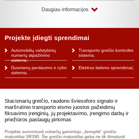
Daugiau informacijos
Projekte įdiegti sprendimai
Automobilių valstybinių
Transporto greičio kontrolės
numerių atpažinimo
sistema;
sistema;
Duomenų perdavimo ir ryšio
Elektros tiekimo sprendimai;
sistema;
Stacionarių greičio, raudono šviesoforo signalo ir
maršrutinio transporto eismo juostos pažeidimų
fiksavimo įrenginių, jų projektavimo, įrengimo darbų ir
priežiūros paslaugų pirkimas
Projekte sumontuoti vokiečių gamintojo „Jenoptik“ greičio
matuokliai SR390. Šie greičio matuokliai geba ne tik išmatuoti