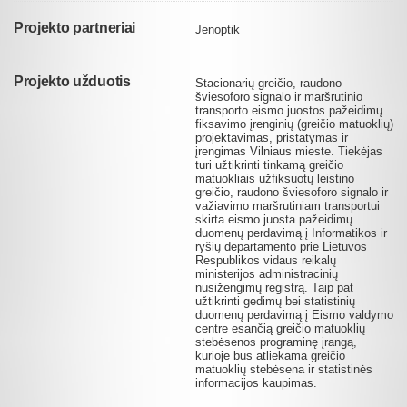
Projekto partneriai
Jenoptik
Projekto užduotis
Stacionarių greičio, raudono
šviesoforo signalo ir maršrutinio
transporto eismo juostos pažeidimų
fiksavimo įrenginių (greičio matuoklių)
projektavimas, pristatymas ir
įrengimas Vilniaus mieste. Tiekėjas
turi užtikrinti tinkamą greičio
matuokliais užfiksuotų leistino
greičio, raudono šviesoforo signalo ir
važiavimo maršrutiniam transportui
skirta eismo juosta pažeidimų
duomenų perdavimą į Informatikos ir
ryšių departamento prie Lietuvos
Respublikos vidaus reikalų
ministerijos administracinių
nusižengimų registrą. Taip pat
užtikrinti gedimų bei statistinių
duomenų perdavimą į Eismo valdymo
centre esančią greičio matuoklių
stebėsenos programinę įrangą,
kurioje bus atliekama greičio
matuoklių stebėsena ir statistinės
informacijos kaupimas.