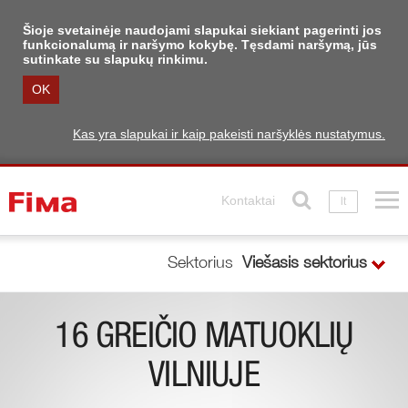
Šioje svetainėje naudojami slapukai siekiant pagerinti jos
funkcionalumą ir naršymo kokybę. Tęsdami naršymą, jūs
sutinkate su slapukų rinkimu.
OK
Kas yra slapukai ir kaip pakeisti naršyklės nustatymus.
Kontaktai
lt
Sektorius
Viešasis sektorius
16 GREIČIO MATUOKLIŲ
VILNIUJE