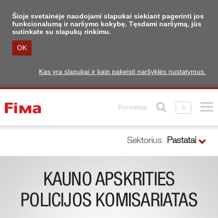
Šioje svetainėje naudojami slapukai siekiant pagerinti jos
funkcionalumą ir naršymo kokybę. Tęsdami naršymą, jūs
sutinkate su slapukų rinkimu.
OK
Kas yra slapukai ir kaip pakeisti naršyklės nustatymus.
Kontaktai
lt
Sektorius
Pastatai
KAUNO APSKRITIES
POLICIJOS KOMISARIATAS