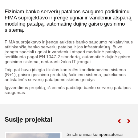
Fiziniam banko serverių patalpos saugumo padidinimui
FIMA suprojektavo ir įrengė ugniai ir vandeniui atsparią
modulinę patalpą, automatinę dujinę gaisro gesinimo
sistemą.
FIMA suprojektavo ir įrengė aukštus banko saugumo reikalavimus
atitinkančią banko serverių patalpą ir jos infrastruktūrą. Buvo
įrengta speciali ugniai ir vandeniui atspari modulinė patalpa,
sertifikuota pagal EN 1047-2 standartą, automatinė dujinė gaisro
gesinimo sistema, nedaranti žalos IT įrangai.
Taip pat buvo įdiegta tikslios kontrolės kondicionavimo sistema
(N+1), gaisro gesinimo produktų šalinimo sistema, pakeliamos
antistatinės serverių patalpoms skirtos grindys.
Įgyvendinus projektą, iš esmės padidėjo banko serverių patalpos
saugumas.
Susiję projektai
Sinchroniniai kompensatoriai