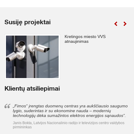
Susiję projektai
Kretingos miesto VVS
atnaujinimas
Klientų atsiliepimai
„Fimos“ įrengtas duomenų centras yra aukščiausio saugumo
lygio, suderintas ir su ekonomine nauda – modernių
technologijų dėka sumažintos elektros energijos sąnaudos“.
Janis Bokta, Latvijos Nacionalinio radijo ir televizijos centro valdybos
pirmininkas