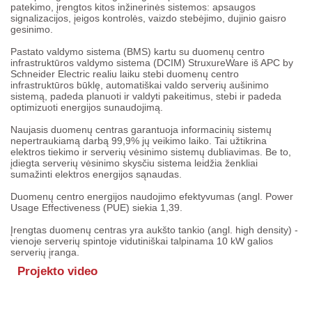
patekimo, įrengtos kitos inžinerinės sistemos: apsaugos
signalizacijos, įeigos kontrolės, vaizdo stebėjimo, dujinio gaisro
gesinimo.
Pastato valdymo sistema (BMS) kartu su duomenų centro
infrastruktūros valdymo sistema (DCIM) StruxureWare iš APC by
Schneider Electric realiu laiku stebi duomenų centro
infrastruktūros būklę, automatiškai valdo serverių aušinimo
sistemą, padeda planuoti ir valdyti pakeitimus, stebi ir padeda
optimizuoti energijos sunaudojimą.
Naujasis duomenų centras garantuoja informacinių sistemų
nepertraukiamą darbą 99,9% jų veikimo laiko. Tai užtikrina
elektros tiekimo ir serverių vėsinimo sistemų dubliavimas. Be to,
įdiegta serverių vėsinimo skysčiu sistema leidžia ženkliai
sumažinti elektros energijos sąnaudas.
Duomenų centro energijos naudojimo efektyvumas (angl. Power
Usage Effectiveness (PUE) siekia 1,39.
Įrengtas duomenų centras yra aukšto tankio (angl. high density) -
vienoje serverių spintoje vidutiniškai talpinama 10 kW galios
serverių įranga.
Projekto video