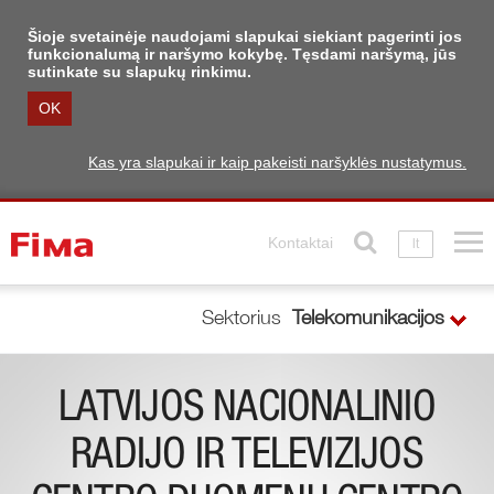
Šioje svetainėje naudojami slapukai siekiant pagerinti jos
funkcionalumą ir naršymo kokybę. Tęsdami naršymą, jūs
sutinkate su slapukų rinkimu.
OK
Kas yra slapukai ir kaip pakeisti naršyklės nustatymus.
Kontaktai
lt
Sektorius
Telekomunikacijos
LATVIJOS NACIONALINIO
RADIJO IR TELEVIZIJOS