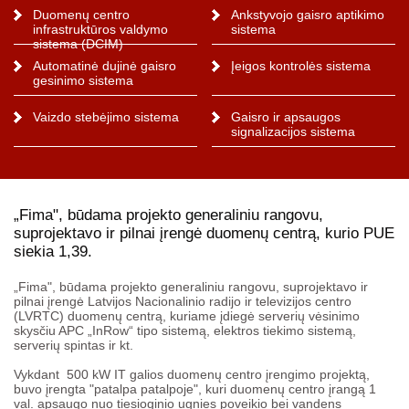
Duomenų centro
Ankstyvojo gaisro aptikimo
infrastruktūros valdymo
sistema
sistema (DCIM)
Automatinė dujinė gaisro
Įeigos kontrolės sistema
gesinimo sistema
Vaizdo stebėjimo sistema
Gaisro ir apsaugos
signalizacijos sistema
„Fima", būdama projekto generaliniu rangovu,
suprojektavo ir pilnai įrengė duomenų centrą, kurio PUE
siekia 1,39.
„Fima", būdama projekto generaliniu rangovu, suprojektavo ir
pilnai įrengė Latvijos Nacionalinio radijo ir televizijos centro
(LVRTC) duomenų centrą, kuriame įdiegė serverių vėsinimo
skysčiu APC „InRow“ tipo sistemą, elektros tiekimo sistemą,
serverių spintas ir kt.
Vykdant 500 kW IT galios duomenų centro įrengimo projektą,
buvo įrengta "patalpa patalpoje", kuri duomenų centro įrangą 1
val. apsaugo nuo tiesioginio ugnies poveikio bei vandens