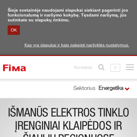
Šioje svetainėje naudojami slapukai siekiant pagerinti jos
funkcionalumą ir naršymo kokybę. Tęsdami naršymą, jūs
sutinkate su slapukų rinkimu.
OK
Kas yra slapukai ir kaip pakeisti naršyklės nustatymus.
Kontaktai
lt
Sektorius
Energetika
IŠMANŪS ELEKTROS TINKLO
ĮRENGINIAI KLAIPĖDOS IR