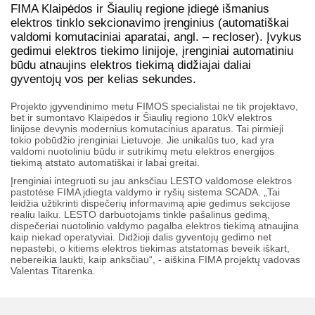
FIMA Klaipėdos ir Šiaulių regione įdiegė išmanius
elektros tinklo sekcionavimo įrenginius (automatiškai
valdomi komutaciniai aparatai, angl. – recloser). Įvykus
gedimui elektros tiekimo linijoje, įrenginiai automatiniu
būdu atnaujins elektros tiekimą didžiajai daliai
gyventojų vos per kelias sekundes.
Projekto įgyvendinimo metu FIMOS specialistai ne tik projektavo,
bet ir sumontavo Klaipėdos ir Šiaulių regiono 10kV elektros
linijose devynis modernius komutacinius aparatus. Tai pirmieji
tokio pobūdžio įrenginiai Lietuvoje. Jie unikalūs tuo, kad yra
valdomi nuotoliniu būdu ir sutrikimų metu elektros energijos
tiekimą atstato automatiškai ir labai greitai.
Įrenginiai integruoti su jau anksčiau LESTO valdomose elektros
pastotėse FIMA įdiegta valdymo ir ryšių sistema SCADA. „Tai
leidžia užtikrinti dispečerių informavimą apie gedimus sekcijose
realiu laiku. LESTO darbuotojams tinkle pašalinus gedimą,
dispečeriai nuotolinio valdymo pagalba elektros tiekimą atnaujina
kaip niekad operatyviai. Didžioji dalis gyventojų gedimo net
nepastebi, o kitiems elektros tiekimas atstatomas beveik iškart,
nebereikia laukti, kaip anksčiau“, - aiškina FIMA projektų vadovas
Valentas Titarenka.