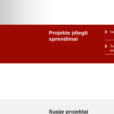
Projekte įdiegti
Va
sprendimai
Te
sp
Susiję projektai