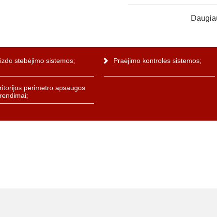
Daugiau
izdo stebėjimo sistemos;
Praėjimo kontrolės sistemos;
ritorijos perimetro apsaugos
rendimai;