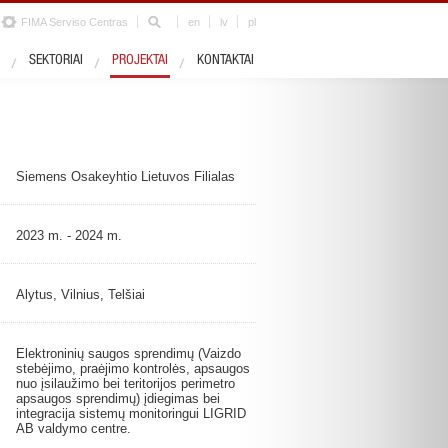
FIMA Serviso Centras
en
lv
pl
Sektorius
Gynyba ir apsauga
SEKTORIAI
PROJEKTAI
KONTAKTAI
Siemens Osakeyhtio Lietuvos Filialas
2023 m. - 2024 m.
Alytus, Vilnius, Telšiai
Elektroninių saugos sprendimų (Vaizdo
stebėjimo, praėjimo kontrolės, apsaugos
nuo įsilaužimo bei teritorijos perimetro
apsaugos sprendimų) įdiegimas bei
integracija sistemų monitoringui LIGRID
AB valdymo centre.